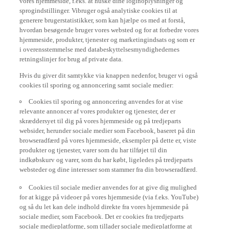
sprogindstillinger. Vibruger også analytiske cookies til at
generere brugerstatistikker, som kan hjælpe os med at forstå,
hvordan besøgende bruger vores websted og for at forbedre vores
hjemmeside, produkter, tjenester og marketingindsats og som er
i overensstemmelse med databeskyttelsesmyndighedernes
retningslinjer for brug af private data.
Hvis du giver dit samtykke via knappen nedenfor, bruger vi også
cookies til sporing og annoncering samt sociale medier:
Cookies til sporing og annoncering anvendes for at vise
relevante annoncer af vores produkter og tjenester, der er
skræddersyet til dig på vores hjemmeside og på tredjeparts
websider, herunder sociale medier som Facebook, baseret på din
browseradfærd på vores hjemmeside, eksempler på dette er, viste
produkter og tjenester, varer som du har tilføjet til din
indkøbskurv og varer, som du har købt, ligeledes på tredjeparts
websteder og dine interesser som stammer fra din browseradfærd.
Cookies til sociale medier anvendes for at give dig mulighed
for at kigge på videoer på vores hjemmeside (via f.eks. YouTube)
og så du let kan dele indhold direkte fra vores hjemmeside på
sociale medier, som Facebook. Det er cookies fra tredjeparts
sociale medieplatforme, som tillader sociale medieplatforme at