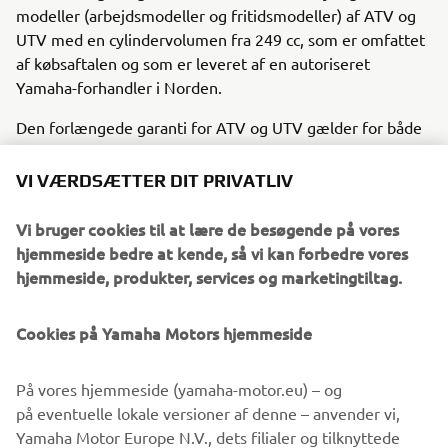
modeller (arbejdsmodeller og fritidsmodeller) af ATV og
UTV med en cylindervolumen fra 249 cc, som er omfattet
af købsaftalen og som er leveret af en autoriseret
Yamaha-forhandler i Norden.
Den forlængede garanti for ATV og UTV gælder for både
privat og kommerciel brug. Under perioden fra to år efter
VI VÆRDSÆTTER DIT PRIVATLIV
levering, op til fem år efter levering, gælder en forlænget
garanti med samme vilkår som fabriksgarantien.
Vi bruger cookies til at lære de besøgende på vores
hjemmeside bedre at kende, så vi kan forbedre vores
Dele, der betragtes som forbrugsartikler, såsom batteri,
hjemmeside, produkter, services og marketingtiltag.
kobling og andre friktionsdele, er ikke omfattet af
garantien. Der er ingen begrænsning på kilometertal eller
Cookies på Yamaha Motors hjemmeside
ejerskifte i garanti perioden.
Samtlige ATV/UTV lege-, sport- og konkurrencemodeller
På vores hjemmeside (yamaha-motor.eu) – og
er undtaget fra denne forlængede garanti, da de er
på eventuelle lokale versioner af denne – anvender vi,
underlagt en særlig begrænset garantiperiode (YFZ50,
Yamaha Motor Europe N.V., dets filialer og tilknyttede
YFM90R, YFM110R, YFZ450R, YFM700R samt
partnere, cookies, herunder teknikker som ligner cookies,
YXZ1000R/SS).De fuldstændige garantibetingelser