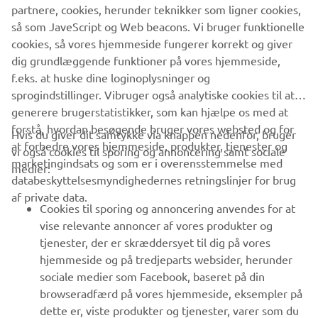
så som JaveScript og Web beacons. Vi bruger funktionelle
leveres ved ATV / UTV´s levering.
cookies, så vores hjemmeside fungerer korrekt og giver
dig grundlæggende funktioner på vores hjemmeside,
f.eks. at huske dine loginoplysninger og
sprogindstillinger. Vibruger også analytiske cookies til at
generere brugerstatistikker, som kan hjælpe os med at
forstå, hvordan besøgende bruger vores websted og for
VIRKSOMHED
Hvis du giver dit samtykke via knappen nedenfor, bruger
at forbedre vores hjemmeside, produkter, tjenester og
vi også cookies til sporing og annoncering samt sociale
marketingindsats og som er i overensstemmelse med
medier:
B2B
databeskyttelsesmyndighedernes retningslinjer for brug
af private data.
Cookies til sporing og annoncering anvendes for at
MERE YAMAHA
vise relevante annoncer af vores produkter og
tjenester, der er skræddersyet til dig på vores
SUPPORT
hjemmeside og på tredjeparts websider, herunder
sociale medier som Facebook, baseret på din
browseradfærd på vores hjemmeside, eksempler på
NYHEDSBREV
dette er, viste produkter og tjenester, varer som du
har tilføjet til din indkøbskurv og varer, som du har