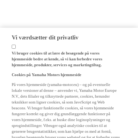
Vi værdsætter dit privatliv
Vi bruger cookies til at lære de besøgende på vores
hjemmeside bedre at kende, så vi kan forbedre vores
hjemmeside, produkter, services og marketingtiltag.
Cookies på Yamaha Motors hjemmeside
På vores hjemmeside (yamaha-motor.eu) – og på eventuelle
lokale versioner af denne – anvender vi, Yamaha Motor Europe
N.V., dets filialer og tilknyttede partnere, cookies, herunder
teknikker som ligner cookies, så som JaveScript og Web
beacons. Vi bruger funktionelle cookies, så vores hjemmeside
fungerer korrekt og giver dig grundlæggende funktioner på
vores hjemmeside, f.eks. at huske dine loginoplysninger og
sprogindstillinger. Vibruger også analytiske cookies til at
generere brugerstatistikker, som kan hjælpe os med at forstå,
hvordan besøgende bruger vores websted og for at forbedre vores