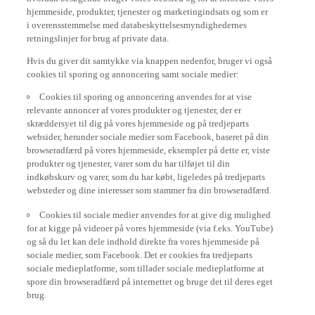
hjemmeside, produkter, tjenester og marketingindsats og som er
i overensstemmelse med databeskyttelsesmyndighedernes
retningslinjer for brug af private data.
Hvis du giver dit samtykke via knappen nedenfor, bruger vi også
cookies til sporing og annoncering samt sociale medier:
Cookies til sporing og annoncering anvendes for at vise
relevante annoncer af vores produkter og tjenester, der er
skræddersyet til dig på vores hjemmeside og på tredjeparts
websider, herunder sociale medier som Facebook, baseret på din
browseradfærd på vores hjemmeside, eksempler på dette er, viste
produkter og tjenester, varer som du har tilføjet til din
indkøbskurv og varer, som du har købt, ligeledes på tredjeparts
websteder og dine interesser som stammer fra din browseradfærd.
Cookies til sociale medier anvendes for at give dig mulighed
for at kigge på videoer på vores hjemmeside (via f.eks. YouTube)
og så du let kan dele indhold direkte fra vores hjemmeside på
sociale medier, som Facebook. Det er cookies fra tredjeparts
sociale medieplatforme, som tillader sociale medieplatforme at
spore din browseradfærd på internettet og bruge det til deres eget
brug.