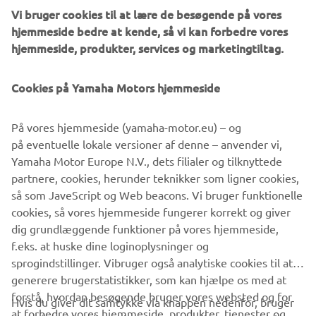
Vi bruger cookies til at lære de besøgende på vores
hjemmeside bedre at kende, så vi kan forbedre vores
hjemmeside, produkter, services og marketingtiltag.
Cookies på Yamaha Motors hjemmeside
På vores hjemmeside (yamaha-motor.eu) – og
på eventuelle lokale versioner af denne – anvender vi,
Yamaha Motor Europe N.V., dets filialer og tilknyttede
partnere, cookies, herunder teknikker som ligner cookies,
så som JaveScript og Web beacons. Vi bruger funktionelle
Returformular: Bådmotorer
cookies, så vores hjemmeside fungerer korrekt og giver
Læs mere
dig grundlæggende funktioner på vores hjemmeside,
f.eks. at huske dine loginoplysninger og
sprogindstillinger. Vibruger også analytiske cookies til at
generere brugerstatistikker, som kan hjælpe os med at
forstå, hvordan besøgende bruger vores websted og for
Hvis du giver dit samtykke via knappen nedenfor, bruger
at forbedre vores hjemmeside, produkter, tjenester og