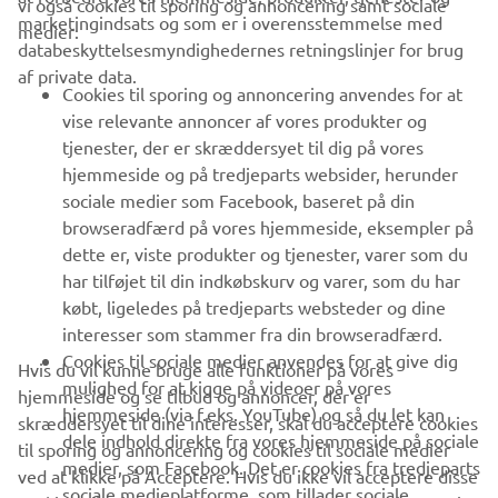
vi også cookies til sporing og annoncering samt sociale
VIRKSOMHED
marketingindsats og som er i overensstemmelse med
medier:
databeskyttelsesmyndighedernes retningslinjer for brug
af private data.
B2B
Cookies til sporing og annoncering anvendes for at
vise relevante annoncer af vores produkter og
MERE YAMAHA
tjenester, der er skræddersyet til dig på vores
hjemmeside og på tredjeparts websider, herunder
sociale medier som Facebook, baseret på din
SUPPORT
browseradfærd på vores hjemmeside, eksempler på
dette er, viste produkter og tjenester, varer som du
har tilføjet til din indkøbskurv og varer, som du har
NYHEDSBREV
købt, ligeledes på tredjeparts websteder og dine
Vær den første til at få besked om de seneste tilbud, særlige
interesser som stammer fra din browseradfærd.
arrangementer, nye udgivelser og meget mere.
Cookies til sociale medier anvendes for at give dig
Hvis du vil kunne bruge alle funktioner på vores
mulighed for at kigge på videoer på vores
hjemmeside og se tilbud og annoncer, der er
hjemmeside (via f.eks. YouTube) og så du let kan
skræddersyet til dine interesser, skal du acceptere cookies
dele indhold direkte fra vores hjemmeside på sociale
til sporing og annoncering og cookies til sociale medier
TILMELD DIG
medier, som Facebook. Det er cookies fra tredjeparts
ved at klikke på Acceptere. Hvis du ikke vil acceptere disse
sociale medieplatforme, som tillader sociale