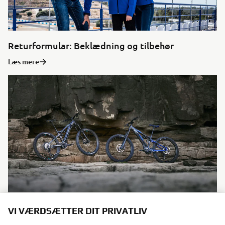
Returformular: Beklædning og tilbehør
Læs mere
Returformular: eBike
VI VÆRDSÆTTER DIT PRIVATLIV
Læs mere