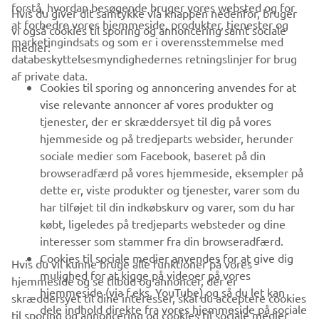
forstå, hvordan besøgende bruger vores websted og for
Hvis du giver dit samtykke via knappen nedenfor, bruger
at forbedre vores hjemmeside, produkter, tjenester og
vi også cookies til sporing og annoncering samt sociale
VIRKSOMHED
marketingindsats og som er i overensstemmelse med
medier:
databeskyttelsesmyndighedernes retningslinjer for brug
af private data.
B2B
Cookies til sporing og annoncering anvendes for at
vise relevante annoncer af vores produkter og
MERE YAMAHA
tjenester, der er skræddersyet til dig på vores
hjemmeside og på tredjeparts websider, herunder
sociale medier som Facebook, baseret på din
SUPPORT
browseradfærd på vores hjemmeside, eksempler på
dette er, viste produkter og tjenester, varer som du
har tilføjet til din indkøbskurv og varer, som du har
NYHEDSBREV
købt, ligeledes på tredjeparts websteder og dine
Vær den første til at få besked om de seneste tilbud, særlige
interesser som stammer fra din browseradfærd.
arrangementer, nye udgivelser og meget mere.
Cookies til sociale medier anvendes for at give dig
Hvis du vil kunne bruge alle funktioner på vores
mulighed for at kigge på videoer på vores
hjemmeside og se tilbud og annoncer, der er
hjemmeside (via f.eks. YouTube) og så du let kan
skræddersyet til dine interesser, skal du acceptere cookies
dele indhold direkte fra vores hjemmeside på sociale
til sporing og annoncering og cookies til sociale medier