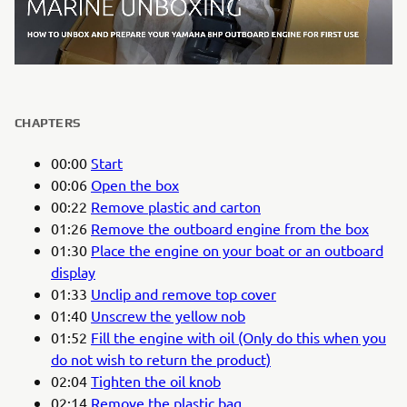
CHAPTERS
00:00
Start
00:06
Open the box
00:22
Remove plastic and carton
01:26
Remove the outboard engine from the box
01:30
Place the engine on your boat or an outboard
display
01:33
Unclip and remove top cover
01:40
Unscrew the yellow nob
01:52
Fill the engine with oil (Only do this when you
do not wish to return the product)
02:04
Tighten the oil knob
02:14
Remove the plastic bag