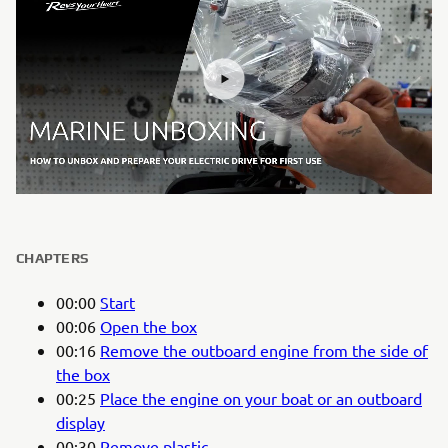
CHAPTERS
00:00
Start
00:06
Open the box
00:16
Remove the outboard engine from the side of
the box
00:25
Place the engine on your boat or an outboard
display
00:30
Remove plastic