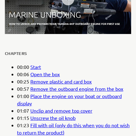
CHAPTERS
00:00
Start
00:06
Open the box
00:25
Remove plastic and card box
00:57
Remove the outboard engine from the box
01:00
Place the engine on your boat or outboard
display
01:07
Unclip and remove top cover
01:15
Unscrew the oil knob
01:23
Fill with oil (only do this when you do not wish
to return the product)