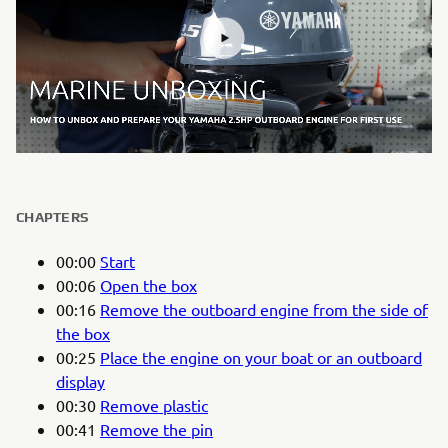
CHAPTERS
00:00
Start
00:06
Open the box
00:16
Remove the outboard engine from the side of
the box
00:25
Place the engine on your boat or an outboard
display
00:30
Remove plastic
00:41
Remove the pin