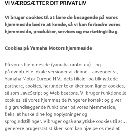
VI VÆRDSÆTTER DIT PRIVATLIV
Vi bruger cookies til at lære de besøgende på vores
hjemmeside bedre at kende, så vi kan forbedre vores
hjemmeside, produkter, services og marketingtiltag.
Cookies på Yamaha Motors hjemmeside
CHAPTERS
00:00
Start
På vores hjemmeside (yamaha-motor.eu) – og
00:06
Take the engine from your boat
på eventuelle lokale versioner af denne – anvender vi,
00:20
Place the engine back into the box
Yamaha Motor Europe N.V., dets filialer og tilknyttede
00:27
Put the plastic and cardboard back
partnere, cookies, herunder teknikker som ligner cookies,
01:08
Put the manual and oil bottle back into the
så som JaveScript og Web beacons. Vi bruger funktionelle
box
cookies, så vores hjemmeside fungerer korrekt og giver
01:15
Close the box and tape it
dig grundlæggende funktioner på vores hjemmeside,
f.eks. at huske dine loginoplysninger og
sprogindstillinger. Vibruger også analytiske cookies til at
generere brugerstatistikker, som kan hjælpe os med at