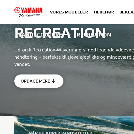
VORES MODELLER
TILBEHØR
BEKLÆ
RECREATION
VANDSCOOTERE
RECREATION
Udforsk Recreation‑Waverunners med legende ydeevne, 
håndtering – perfekte til sjove øjeblikke og mindeværd
vandet.
OPDAGE MERE
NÅR DU KØRER VANDSCOOTER