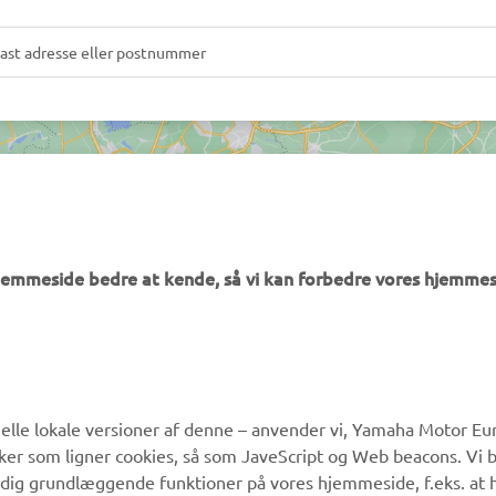
hjemmeside bedre at kende, så vi kan forbedre vores hjemmes
MERE YAMAHA
SUPPORT
lle lokale versioner af denne – anvender vi, Yamaha Motor Eur
ikker som ligner cookies, så som JaveScript og Web beacons. Vi 
MyYamaha
Kundeservice
 dig grundlæggende funktioner på vores hjemmeside, f.eks. at 