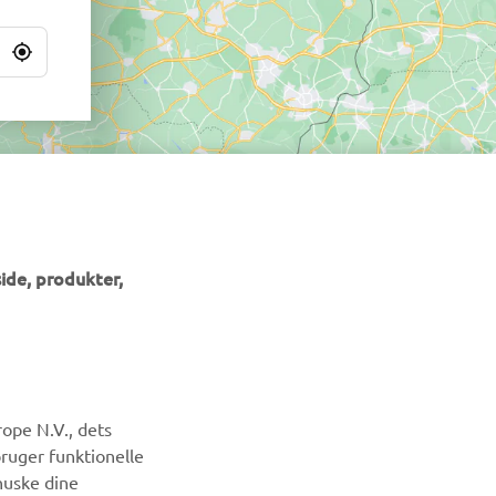
ide, produkter,
NYHEDSBREV
ope N.V., dets
Vær den første til at få besked om de seneste tilbud, særlige
bruger funktionelle
arrangementer, nye udgivelser og meget mere.
huske dine