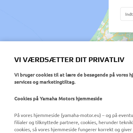
VI VÆRDSÆTTER DIT PRIVATLIV
Vi bruger cookies til at lære de besøgende på vores 
services og marketingtiltag.
Cookies på Yamaha Motors hjemmeside
VIRKSOMHED
B2B
På vores hjemmeside (yamaha-motor.eu) – og på eventue
filialer og tilknyttede partnere, cookies, herunder tekn
Om os
eBike systemer
cookies, så vores hjemmeside fungerer korrekt og giver