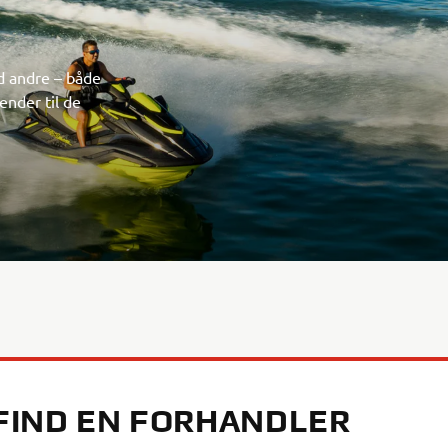
d andre – både
ender til de
FIND EN FORHANDLER