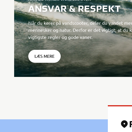
ANSVAR & RESPEKT
Når du kører på vandscooter, deler du vandet me
mennesker og natur. Derfor er det vigtigt, at du k
vigtigste regler og gode vaner.
LÆS MERE