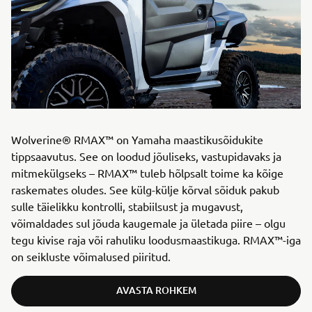
Wolverine® RMAX™ on Yamaha maastikusõidukite
tippsaavutus. See on loodud jõuliseks, vastupidavaks ja
mitmekülgseks – RMAX™ tuleb hõlpsalt toime ka kõige
raskemates oludes. See külg-külje kõrval sõiduk pakub
sulle täielikku kontrolli, stabiilsust ja mugavust,
võimaldades sul jõuda kaugemale ja ületada piire – olgu
tegu kivise raja või rahuliku loodusmaastikuga. RMAX™-iga
on seikluste võimalused piiritud.
AVASTA ROHKEM