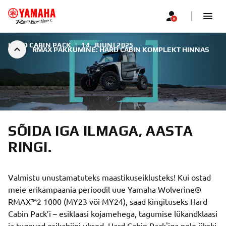
HARD CABIN PACK
|
14. JUUNI 2025
RMAX PAKKUMINE: HARD CABIN KOMPLEKT HINNAS
SÕIDA IGA ILMAGA, AASTA
RINGI.
Valmistu unustamatuteks maastikuseiklusteks! Kui ostad
meie erikampaania perioodil uue Yamaha Wolverine®
RMAX™2 1000 (MY23 või MY24), saad kingituseks Hard
Cabin Pack’i – esiklaasi kojamehega, tagumise lükandklaasi
ja tugevad esikabiini uksed. Hard Cabin Pack'iga pole ükski