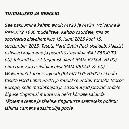
TINGIMUSED JA REEGLID
See pakkumine kehtib ainult MY23 ja MY24 Wolverine®
RMAX™2 1000 mudelitele. Kehtib ostudele, mis on
sooritatud ajavahemikus 15. juuni 2025 kuni 15.
september 2025. Tasuta Hard Cabin Pack sisaldab: klaasist
esiklaasi kojamehe ja pesurisüsteemiga (B4J-F83J0-T0-
00), lükandklaasist tagumist akent (B4M-K750A-V0-00)
ning tugevaid esikabiini uksi (B4M-K85A0-V2-00).
Wolverine’i kabiinisoojendi (B4J-K75L0-V0-00) ei kuulu
tasuta Hard Cabin Pack’i ja müüakse eraldi. Yamaha Motor
Europe, selle maaletoojad ja edasimüüjad jätavad endale
õiguse tingimusi muuta või neist kõrvale kalduda.
Täpsema teabe ja täielike tingimuste saamiseks pöördu
lähima Yamaha edasimüüja poole.