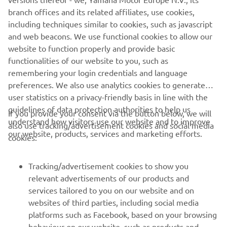
Cup järgib FIM-i reegleid ning Superfinaali puhul
branch offices and its related affiliates, use cookies,
määratakse vanusepiir vanuse, mitte sünniaasta järgi,
including techniques similar to cookies, such as javascript
nagu SML-i reeglites.
and web beacons. We use functional cookies to allow our
website to function properly and provide basic
REGISTREERU SIIN
functionalities of our website to you, such as
remembering your login credentials and language
preferences. We also use analytics cookies to generate
user statistics on a privacy-friendly basis in line with the
guidelines of data protection authorities to help us
If you provide your consent via the button below, we will
understand how visitors use our website and to improve
also use tracking/advertisement cookies and social media
CORPORATE
our website, products, services and marketing efforts.
cookies:
FOR BUSINESS
Tracking/advertisement cookies to show you
relevant advertisements of our products and
MORE YAMAHA
services tailored to you on our website and on
websites of third parties, including social media
platforms such as Facebook, based on your browsing
SUPPORT
behaviour on our website, such as products and