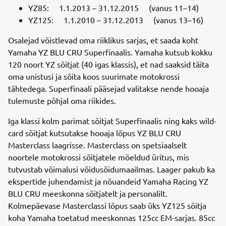
YZ85: 1.1.2013 – 31.12.2015 (vanus 11–14)
YZ125: 1.1.2010 – 31.12.2013 (vanus 13–16)
Osalejad võistlevad oma riiklikus sarjas, et saada koht
Yamaha YZ BLU CRU Superfinaalis. Yamaha kutsub kokku
120 noort YZ sõitjat (40 igas klassis), et nad saaksid täita
oma unistusi ja sõita koos suurimate motokrossi
tähtedega. Superfinaali pääsejad valitakse nende hooaja
tulemuste põhjal oma riikides.
Iga klassi kolm parimat sõitjat Superfinaalis ning kaks wild-
card sõitjat kutsutakse hooaja lõpus YZ BLU CRU
Masterclass laagrisse. Masterclass on spetsiaalselt
noortele motokrossi sõitjatele mõeldud üritus, mis
tutvustab võimalusi võidusõidumaailmas. Laager pakub ka
ekspertide juhendamist ja nõuandeid Yamaha Racing YZ
BLU CRU meeskonna sõitjatelt ja personalilt.
Kolmepäevase Masterclassi lõpus saab üks YZ125 sõitja
koha Yamaha toetatud meeskonnas 125cc EM-sarjas. 85cc