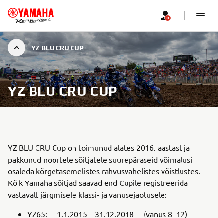
YZ BLU CRU CUP
YZ BLU CRU CUP
YZ BLU CRU Cup on toimunud alates 2016. aastast ja
pakkunud noortele sõitjatele suurepäraseid võimalusi
osaleda kõrgetasemelistes rahvusvahelistes võistlustes.
Kõik Yamaha sõitjad saavad end Cupile registreerida
vastavalt järgmisele klassi- ja vanusejaotusele:
YZ65: 1.1.2015 – 31.12.2018 (vanus 8–12)