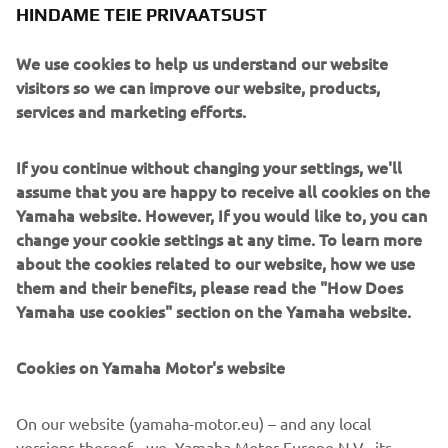
HINDAME TEIE PRIVAATSUST
We use cookies to help us understand our website
visitors so we can improve our website, products,
services and marketing efforts.
YZ BLU CRU treeninglaager on avatud kõigile sõitjatele,
kes on registreerunud 2026. aasta YZ BLU CRU Cupile.
If you continue without changing your settings, we'll
Kohti on piiratud arv ja laagri kohta jagatakse täiendavat
assume that you are happy to receive all cookies on the
infot kuupäeva lähenedes. Laager on tasuta, välja arvatud
Yamaha website. However, If you would like to, you can
kütus, toitlustus, varuosad ja muud isiklikud reisikulud.
change your cookie settings at any time. To learn more
about the cookies related to our website, how we use
them and their benefits, please read the "How Does
Yamaha use cookies" section on the Yamaha website.
REGISTREERIMINE
Cookies on Yamaha Motor's website
Järgi juhiseid ja registreeru esimesel võimalusel.
Registreerimine on avatud kuni esmaspäeva, 2. märtsi
2026.
On our website (yamaha-motor.eu) – and any local
versions thereof - we, Yamaha Motor Europe N.V., its