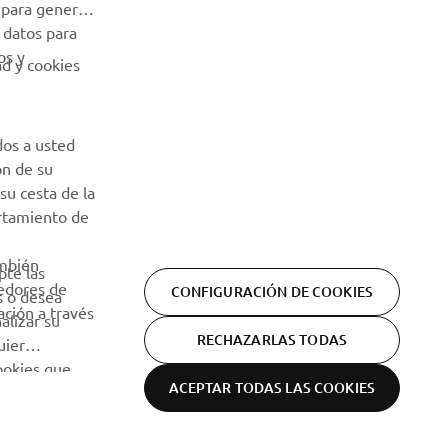
 para generar
 datos para
os y
ad y cookies
dos a usted
ón de su
su cesta de la
ortamiento de
ambién
pte las
eedores de
CONFIGURACIÓN DE COOKIES
s o desea
ción a través
alizar su
RECHAZARLAS TODAS
uier
cookies que
ACEPTAR TODAS LAS COOKIES
Declaración de privacidad
Cookies
Aviso legal