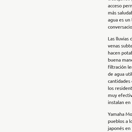
acceso perm
más saludab
agua es un 
conversaci
Las lluvias 
venas subte
hacen potab
buena mane
filtración 
de agua uti
cantidades 
los residen
muy efectiv
instalan en
Yamaha Moto
pueblos a l
japonés en 