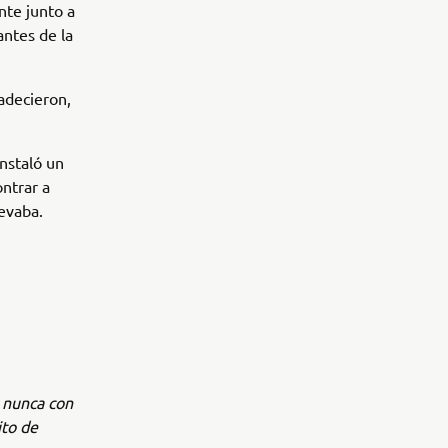
nte junto a
antes de la
adecieron,
nstaló un
ntrar a
levaba.
e nunca con
ito de