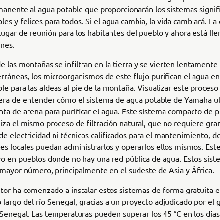
anente al agua potable que proporcionarán los sistemas signifi
les y felices para todos. Si el agua cambia, la vida cambiará. La
lugar de reunión para los habitantes del pueblo y ahora está llen
ones.
de las montañas se infiltran en la tierra y se vierten lentamente 
rráneas, los microorganismos de este flujo purifican el agua en
le para las aldeas al pie de la montaña. Visualizar este proceso
ra de entender cómo el sistema de agua potable de Yamaha uti
lenta de arena para purificar el agua. Este sistema compacto de p
liza el mismo proceso de filtración natural, que no requiere gra
de electricidad ni técnicos calificados para el mantenimiento, 
tes locales puedan administrarlos y operarlos ellos mismos. Est
o en pueblos donde no hay una red pública de agua. Estos sist
 mayor número, principalmente en el sudeste de Asia y África.
r ha comenzado a instalar estos sistemas de forma gratuita e
o largo del río Senegal, gracias a un proyecto adjudicado por el
Senegal. Las temperaturas pueden superar los 45 °C en los días