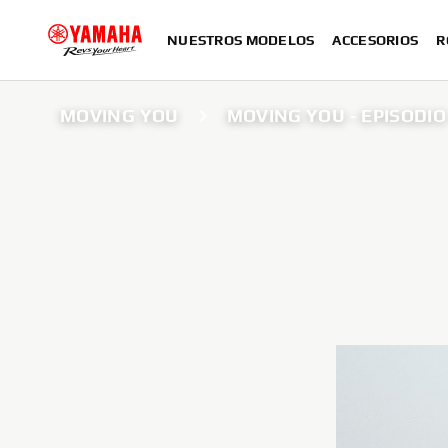
NUESTROS MODELOS
ACCESORIOS
R
MOVING YOU
MOVING YOU - EPISODIO