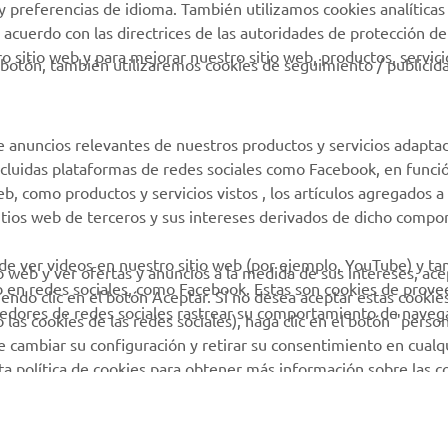
y preferencias de idioma. También utilizamos cookies analíticas
Condiciones de uso
 acuerdo con las directrices de las autoridades de protección de
 sitio web y para mejorar nuestro sitio web, productos, servici
Gestión de Baterías
botón, también utilizaremos cookies de seguimiento / publicid
Usadas
e anuncios relevantes de nuestros productos y servicios adapta
incluidas plataformas de redes sociales como Facebook, en funci
 como productos y servicios vistos , los artículos agregados a 
sitios web de terceros y sus intereses derivados de dicho comp
 de ver videos en nuestro sitio web (por ejemplo, YouTube) y t
io web y ver ofertas y anuncios a la medida de sus intereses, ace
b en redes sociales, como Facebook. Estas son cookies de prov
iendo clic en el botón Aceptar. Si no desea aceptar estas cookie
eedores de redes sociales rastrear su comportamiento de navega
las cookies de las redes sociales), haga clic en el botón "person
 cambiar su configuración y retirar su consentimiento en cualq
sta política de cookies para obtener más información sobre las 
© Copyright - 2026 Yamaha Motor Europe N.V. - All Rights Reserved