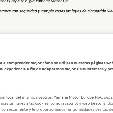
or Europe N.V. y/o Yamaha Motor Co.
mpre con seguridad y cumple todas las leyes de circulación vial 
MÁS YAMAHA
AYUDA
ha a comprender mejor cómo se utilizan nuestras páginas we
su experiencia a fin de adaptarnos mejor a sus intereses y pr
MyYamaha
Atención al Cliente
Yamaha Music
Soporte de la tienda
virtual
Yamaha Racing
Catálogo de piezas
ión local del mismo, nosotros, Yamaha Motor Europe N.V., sus s
Yamaha Motor Global
técnicas similares a las cookies, como javascript y web beacons. 
Localizador de
Aplicaciones móviles
e correctamente y le proporcionamos funcionalidades básicas de
Concesionarios