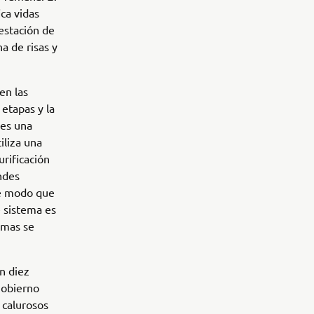
ca vidas
 estación de
a de risas y
en las
 etapas y la
 es una
liza una
urificación
ndes
de modo que
e sistema es
emas se
n diez
 gobierno
 calurosos