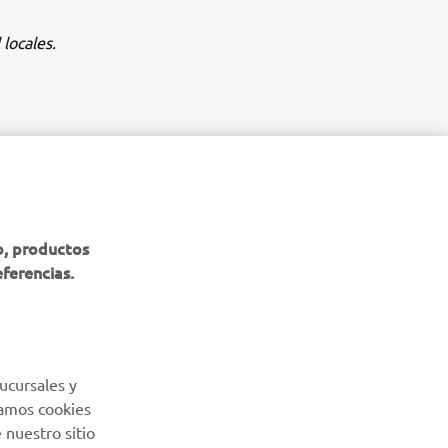
locales.
BOLETÍN DE NOTICIAS
b, productos
eferencias.
Sé el primero en enterarte de las últimas ofertas, eventos
especiales, novedades
SUSCRÍBETE
ucursales y
Lea nuestra Política de Privacidad para saber cómo procesamos
Usamos cookies
sus datos personales:
Política de Privacidad
 nuestro sitio