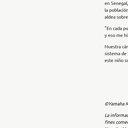
en Senegal,
la población
aldea sobre
"En cada pu
y eso me hi
Nuestra cá
sistema de
este niño s
©Yamaha Mo
La informac
fines comer