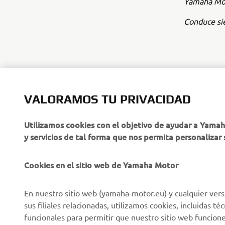
Yamaha Mot
Conduce sie
VALORAMOS TU PRIVACIDAD
CORPORATIVO
PROFESIONALES
Utilizamos cookies con el objetivo de ayudar a Yama
y servicios de tal forma que nos permita personalizar 
Sobre nosotros
NEO's Delivery
Últimas Noticias
Sistemas eBike
Cookies en el sitio web de Yamaha Motor
Blog
Cuerpos de Seguridad
En nuestro sitio web (yamaha-motor.eu) y cualquier vers
Eventos
Golf / Buggys B2B
sus filiales relacionadas, utilizamos cookies, incluidas 
Notas de Prensa
Equipos de Intervención
funcionales para permitir que nuestro sitio web funcion
Rápida