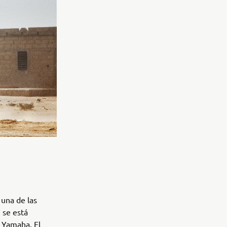
 una de las
 se está
e Yamaha. El