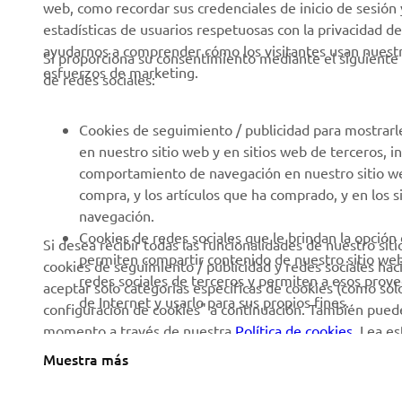
web, como recordar sus credenciales de inicio de sesión 
Catálogos
estadísticas de usuarios respetuosas con la privacidad de
Autoescuelas
Trabajar en Yamaha
ayudarnos a comprender cómo los visitantes usan nuestro
Si proporciona su consentimiento mediante el siguiente 
Robotics
esfuerzos de marketing.
Conviértase en
de redes sociales:
distribuidor
Asociaciones
Política de derechos
Portal de Información
Cookies de seguimiento / publicidad para mostrarl
humanos
técnica para reparadores
en nuestro sitio web y en sitios web de terceros, 
independientes
comportamiento de navegación en nuestro sitio web,
Política Básica de
compra, y los artículos que ha comprado, y en los 
Sostenibilidad
Ficha de datos de
navegación.
seguridad de Yamalube
Canal de denuncias
Cookies de redes sociales que le brindan la opción
Si desea recibir todas las funcionalidades de nuestro sit
permiten compartir contenido de nuestro sitio we
cookies de seguimiento / publicidad y redes sociales hac
Informe Público País por
redes sociales de terceros y permiten a esos prov
aceptar solo categorías específicas de cookies (como solo 
País
de Internet y usarlo para sus propios fines.
configuración de cookies" a continuación. También puede
momento a través de nuestra
Política de cookies
. Lea e
utilizamos y cómo las utilizamos.
Muestra más
Spain (Spanish)