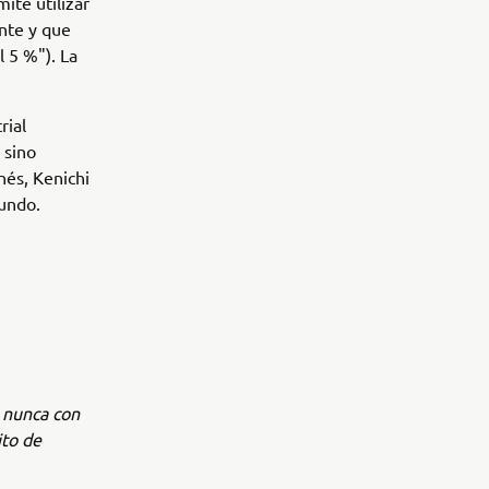
ite utilizar
ente y que
 5 %"). La
rial
 sino
nés, Kenichi
undo.
e nunca con
ito de