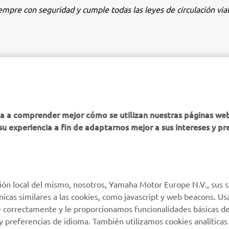
mpre con seguridad y cumple todas las leyes de circulación vial 
MÁS YAMAHA
AYUDA
ha a comprender mejor cómo se utilizan nuestras páginas we
su experiencia a fin de adaptarnos mejor a sus intereses y pr
MyYamaha
Atención al Cliente
Yamaha Music
Soporte de la tienda
virtual
Yamaha Racing
Catálogo de piezas
ión local del mismo, nosotros, Yamaha Motor Europe N.V., sus s
Yamaha Motor Global
técnicas similares a las cookies, como javascript y web beacons. 
Localizador de
Aplicaciones móviles
e correctamente y le proporcionamos funcionalidades básicas de
Concesionarios
y preferencias de idioma. También utilizamos cookies analíticas
Condiciones de uso