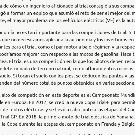
ria de cómo un ingeniero aficionado al trial contagió a sus comp
legó a formar un equipo que asumió el reto de ser el mejor del
e, el mayor problema de los vehículos eléctricos (VE) es la au
onomía no es tan importante para las competiciones de trial. S
s que no necesitamos aplicar a la autonomía y los invertimos en
ntes para el trial, como el par motor a bajo régimen y la respue
podríamos mejorar con respecto a las motos de gasolina. Hace
dea. El trial es una competición en la que los pilotos deben reco
redeterminada de terreno natural, como afloramientos rocosos 
 suelo. Si tocan el suelo con los pies, se deducen los puntos y la
enden del número total de puntos obtenidos en varias seccione
s alto de competición en este deporte es el Campeonato Mundial
e en Europa. En 2017, se creó la nueva Copa Trial-E para permit
 de motos eléctricas y se llevó a cabo junto a las etapas del 
Trial GP. En 2018, la primera moto de trial eléctrica de Yamaha, 
n la Copa durante las etapas del campeonato en Francia y Bélgic