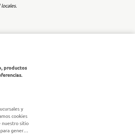
locales.
BOLETÍN DE NOTICIAS
b, productos
eferencias.
Sé el primero en enterarte de las últimas ofertas, eventos
especiales, novedades
SUSCRÍBETE
ucursales y
Lea nuestra Política de Privacidad para saber cómo procesamos
Usamos cookies
sus datos personales:
Política de Privacidad
 nuestro sitio
 para generar