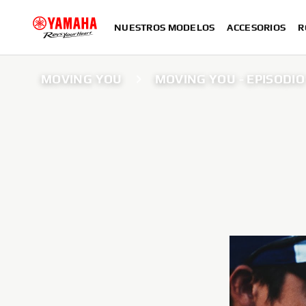
NUESTROS MODELOS
ACCESORIOS
R
MOVING YOU
MOVING YOU - EPISODIO