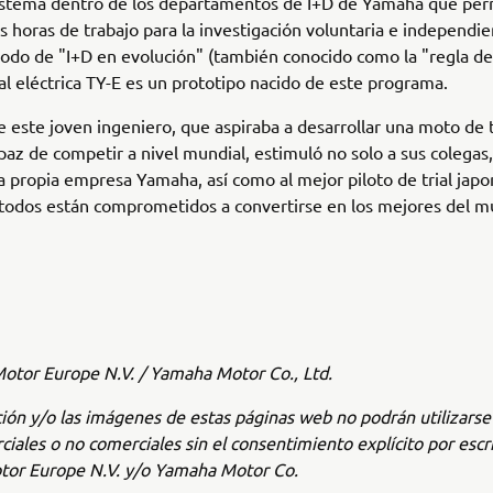
istema dentro de los departamentos de I+D de Yamaha que perm
as horas de trabajo para la investigación voluntaria e independi
podo de "I+D en evolución" (también conocido como la "regla del
al eléctrica TY-E es un prototipo nacido de este programa.
e este joven ingeniero, que aspiraba a desarrollar una moto de t
apaz de competir a nivel mundial, estimuló no solo a sus colegas,
a propia empresa Yamaha, así como al mejor piloto de trial japo
todos están comprometidos a convertirse en los mejores del m
tor Europe N.V. / Yamaha Motor Co., Ltd.
ión y/o las imágenes de estas páginas web no podrán utilizars
ciales o no comerciales sin el consentimiento explícito por escr
or Europe N.V. y/o Yamaha Motor Co.