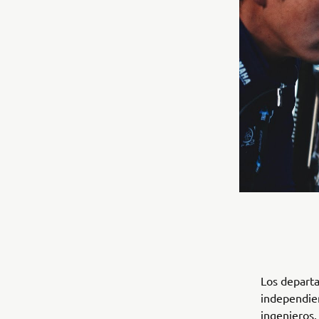
Los depart
independien
ingenieros,