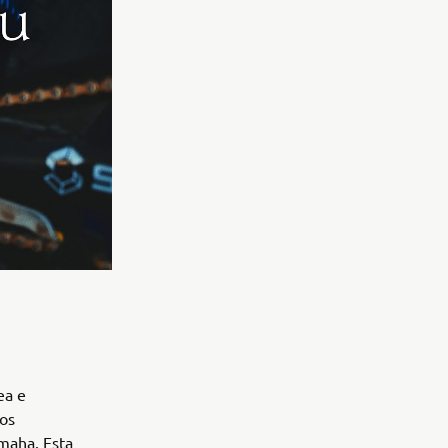
ea e
los
maha. Esta