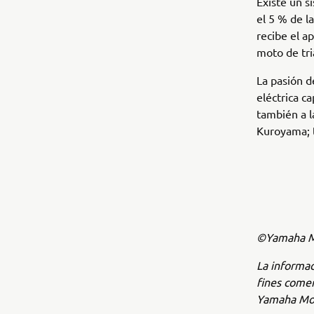
Existe un s
el 5 % de l
recibe el a
moto de tri
La pasión d
eléctrica c
también a l
Kuroyama; 
©Yamaha Mo
La informac
fines comer
Yamaha Mot