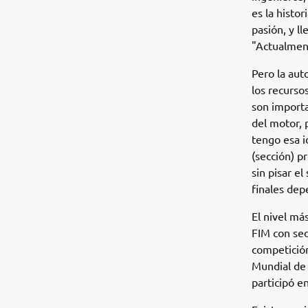
es la histo
pasión, y l
"Actualment
Pero la aut
los recurso
son importa
del motor, 
tengo esa i
(sección) p
sin pisar el
finales dep
El nivel má
FIM con sed
competición
Mundial de 
participó e