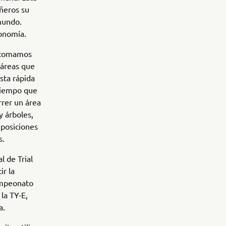
añeros su
 mundo.
tonomía.
i tomamos
 áreas que
sta rápida
 tiempo que
rrer un área
y árboles,
s posiciones
s.
 de Trial
ir la
Campeonato
la TY-E,
a.