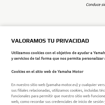
Conduce sie
VALORAMOS TU PRIVACIDAD
CORPORATIVO
PROFESIONALES
Utilizamos cookies con el objetivo de ayudar a Yama
y servicios de tal forma que nos permita personalizar 
Sobre nosotros
NEO's Delivery
Últimas Noticias
Sistemas eBike
Cookies en el sitio web de Yamaha Motor
Blog
Cuerpos de Seguridad
En nuestro sitio web (yamaha-motor.eu) y cualquier vers
Eventos
Golf / Buggys B2B
sus filiales relacionadas, utilizamos cookies, incluidas 
Notas de Prensa
Equipos de Intervención
funcionales para permitir que nuestro sitio web funcion
Rápida
web, como recordar sus credenciales de inicio de sesión 
Catálogos