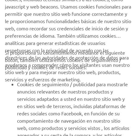
javascript y web beacons. Usamos cookies funcionales para
Motor Europe N.V. and/or Yamaha Motor Co., Ltd.
permitir que nuestro sitio web funcione correctamente y
Always ride in a safe manner and obey all local road laws.
le proporcionamos funcionalidades básicas de nuestro sitio
web, como recordar sus credenciales de inicio de sesión y
preferencias de idioma. También utilizamos cookies
analíticas para generar estadísticas de usuarios
respetuosas con la privacidad de acuerdo con las
Si proporciona su consentimiento mediante el siguiente
directrices de las autoridades de protección de datos para
botón, también utilizaremos cookies de seguimiento /
CORPORATIVO
ayudarnos a comprender cómo los visitantes usan nuestro
publicidad y cookies de redes sociales:
sitio web y para mejorar nuestro sitio web, productos,
servicios y esfuerzos de marketing.
PROFESIONALES
Cookies de seguimiento / publicidad para mostrarle
anuncios relevantes de nuestros productos y
MÁS YAMAHA
servicios adaptados a usted en nuestro sitio web y
en sitios web de terceros, incluidas plataformas de
redes sociales como Facebook, en función de su
AYUDA
comportamiento de navegación en nuestro sitio
web, como productos y servicios vistos , los artículos
agregados a su cesta de la compra, y los artículos