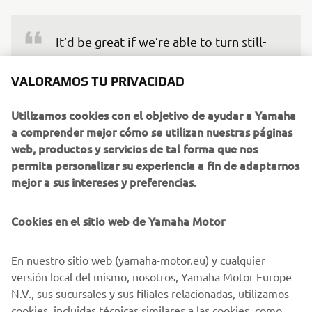
It’d be great if we’re able to turn still-
struggling areas around so that more 
people and places can express how 
VALORAMOS TU PRIVACIDAD
Yamaha came and changed things for 
Utilizamos cookies con el objetivo de ayudar a Yamaha
the better.
a comprender mejor cómo se utilizan nuestras páginas
web, productos y servicios de tal forma que nos
— Kotaro Ogura, Technical Research & 
permita personalizar su experiencia a fin de adaptarnos
Development Center Yamaha Motor Co., Ltd.
mejor a sus intereses y preferencias.
Cookies en el sitio web de Yamaha Motor
©Yamaha Motor Europe N.V. / Yamaha Motor Co., Ltd.
En nuestro sitio web (yamaha-motor.eu) y cualquier
versión local del mismo, nosotros, Yamaha Motor Europe
The information and/or imagery on these webpages may
N.V., sus sucursales y sus filiales relacionadas, utilizamos
never be used for commercial or non-commercial
cookies, incluidas técnicas similares a las cookies, como
purposes without the explicit written consent of Yamaha