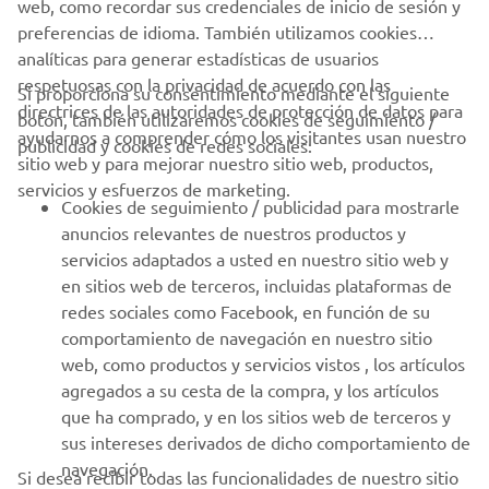
web, como recordar sus credenciales de inicio de sesión y
preferencias de idioma. También utilizamos cookies
analíticas para generar estadísticas de usuarios
respetuosas con la privacidad de acuerdo con las
Si proporciona su consentimiento mediante el siguiente
directrices de las autoridades de protección de datos para
botón, también utilizaremos cookies de seguimiento /
CORPORATIVO
ayudarnos a comprender cómo los visitantes usan nuestro
publicidad y cookies de redes sociales:
sitio web y para mejorar nuestro sitio web, productos,
servicios y esfuerzos de marketing.
PROFESIONALES
Cookies de seguimiento / publicidad para mostrarle
anuncios relevantes de nuestros productos y
MÁS YAMAHA
servicios adaptados a usted en nuestro sitio web y
en sitios web de terceros, incluidas plataformas de
redes sociales como Facebook, en función de su
AYUDA
comportamiento de navegación en nuestro sitio
web, como productos y servicios vistos , los artículos
agregados a su cesta de la compra, y los artículos
BOLETÍN DE NOTICIAS
que ha comprado, y en los sitios web de terceros y
Sé el primero en enterarte de las últimas ofertas, eventos
sus intereses derivados de dicho comportamiento de
especiales, novedades
navegación.
Si desea recibir todas las funcionalidades de nuestro sitio