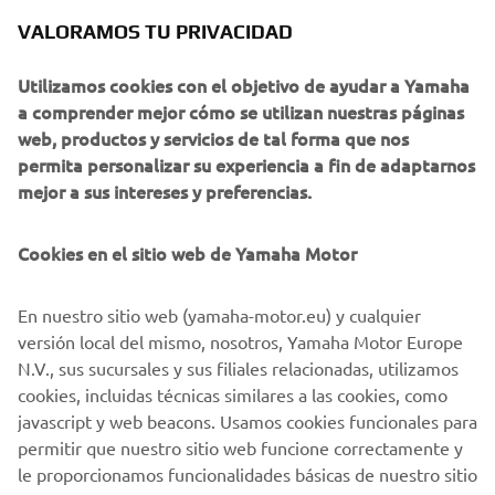
hasta la isla de Oshima. Cada niño tiene su propia misión
VALORAMOS TU PRIVACIDAD
que cumplir y, a menudo, necesitan hablar juntos para
tomar decisiones cruciales una tras otra. Después de
Utilizamos cookies con el objetivo de ayudar a Yamaha
terminar su aventura en el mar, los rostros de los niños se
a comprender mejor cómo se utilizan nuestras páginas
iluminan con grandes sonrisas que solo esta rara mezcla
web, productos y servicios de tal forma que nos
de alivio y logro puede brindar.
permita personalizar su experiencia a fin de adaptarnos
mejor a sus intereses y preferencias.
Cookies en el sitio web de Yamaha Motor
©Yamaha Motor Europe N.V. / Yamaha Motor Co., Ltd.
En nuestro sitio web (yamaha-motor.eu) y cualquier
La información y/o las imágenes de estas páginas web no
versión local del mismo, nosotros, Yamaha Motor Europe
podrán utilizarse nunca con fines comerciales o no
N.V., sus sucursales y sus filiales relacionadas, utilizamos
comerciales sin el consentimiento explícito por escrito de
cookies, incluidas técnicas similares a las cookies, como
Yamaha Motor Europe N.V. y/o Yamaha Motor Co.
javascript y web beacons. Usamos cookies funcionales para
Conduce siempre con seguridad y cumple todas las leyes
permitir que nuestro sitio web funcione correctamente y
de circulación vial locales.
le proporcionamos funcionalidades básicas de nuestro sitio