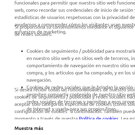
funcionales para permitir que nuestro sitio web funcion
Rápida
web, como recordar sus credenciales de inicio de sesión 
Catálogos
estadísticas de usuarios respetuosas con la privacidad de
Autoescuelas
Trabajar en Yamaha
ayudarnos a comprender cómo los visitantes usan nuestro
Si proporciona su consentimiento mediante el siguiente 
Robotics
esfuerzos de marketing.
Conviértase en
de redes sociales:
distribuidor
Asociaciones
Política de derechos
Portal de Información
Cookies de seguimiento / publicidad para mostrarl
humanos
técnica para reparadores
en nuestro sitio web y en sitios web de terceros, 
independientes
comportamiento de navegación en nuestro sitio web,
Política Básica de
compra, y los artículos que ha comprado, y en los 
Sostenibilidad
Ficha de datos de
navegación.
seguridad de Yamalube
Canal de denuncias
Cookies de redes sociales que le brindan la opción
Si desea recibir todas las funcionalidades de nuestro sit
permiten compartir contenido de nuestro sitio we
cookies de seguimiento / publicidad y redes sociales hac
Informe Público País por
redes sociales de terceros y permiten a esos prov
aceptar solo categorías específicas de cookies (como solo 
País
de Internet y usarlo para sus propios fines.
configuración de cookies" a continuación. También puede
momento a través de nuestra
Política de cookies
. Lea e
utilizamos y cómo las utilizamos.
Muestra más
Spain (Spanish)