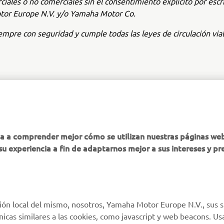
ciales o no comerciales sin el consentimiento explícito por escr
or Europe N.V. y/o Yamaha Motor Co.
mpre con seguridad y cumple todas las leyes de circulación vial 
MÁS YAMAHA
AYUDA
ha a comprender mejor cómo se utilizan nuestras páginas we
su experiencia a fin de adaptarnos mejor a sus intereses y pr
MyYamaha
Atención al Cliente
Yamaha Music
Soporte de la tienda
virtual
Yamaha Racing
Catálogo de piezas
ión local del mismo, nosotros, Yamaha Motor Europe N.V., sus s
Yamaha Motor Global
técnicas similares a las cookies, como javascript y web beacons. 
Localizador de
Aplicaciones móviles