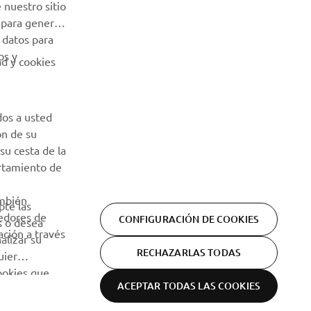
sus datos personales:
Política de Privacidad
 nuestro sitio
 para generar
 datos para
os y
ad y cookies
dos a usted
ón de su
su cesta de la
ortamiento de
ambién
pte las
eedores de
CONFIGURACIÓN DE COOKIES
s o desea
ción a través
alizar su
RECHAZARLAS TODAS
uier
cookies que
ACEPTAR TODAS LAS COOKIES
Declaración de privacidad
Cookies
Aviso legal