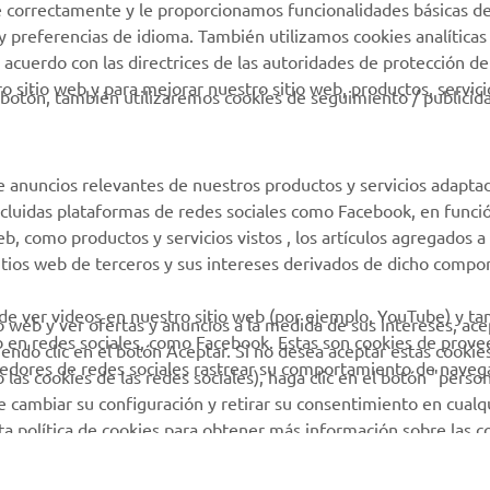
e correctamente y le proporcionamos funcionalidades básicas de
Concesionarios
y preferencias de idioma. También utilizamos cookies analíticas
Condiciones de uso
 acuerdo con las directrices de las autoridades de protección de
 sitio web y para mejorar nuestro sitio web, productos, servici
Gestión de Baterías
botón, también utilizaremos cookies de seguimiento / publicid
Usadas
e anuncios relevantes de nuestros productos y servicios adapta
incluidas plataformas de redes sociales como Facebook, en funci
 como productos y servicios vistos , los artículos agregados a 
sitios web de terceros y sus intereses derivados de dicho comp
 de ver videos en nuestro sitio web (por ejemplo, YouTube) y t
io web y ver ofertas y anuncios a la medida de sus intereses, ace
b en redes sociales, como Facebook. Estas son cookies de prov
iendo clic en el botón Aceptar. Si no desea aceptar estas cookie
eedores de redes sociales rastrear su comportamiento de navega
las cookies de las redes sociales), haga clic en el botón "person
 cambiar su configuración y retirar su consentimiento en cualq
sta política de cookies para obtener más información sobre las 
© Copyright - 2026 Yamaha Motor Europe N.V. - All Rights Reserved