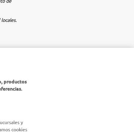
ito de
locales.
BOLETÍN DE NOTICIAS
b, productos
eferencias.
Sé el primero en enterarte de las últimas ofertas, eventos
especiales, novedades
SUSCRÍBETE
ucursales y
Lea nuestra Política de Privacidad para saber cómo procesamos
Usamos cookies