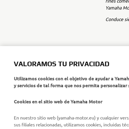
fines comer
Yamaha Mot
Conduce sie
VALORAMOS TU PRIVACIDAD
CORPORATIVO
PROFESIONALES
Utilizamos cookies con el objetivo de ayudar a Yama
y servicios de tal forma que nos permita personalizar 
Sobre nosotros
NEO's Delivery
Últimas Noticias
Sistemas eBike
Cookies en el sitio web de Yamaha Motor
Blog
Cuerpos de Seguridad
En nuestro sitio web (yamaha-motor.eu) y cualquier vers
Eventos
Golf / Buggys B2B
sus filiales relacionadas, utilizamos cookies, incluidas 
Notas de Prensa
Equipos de Intervención