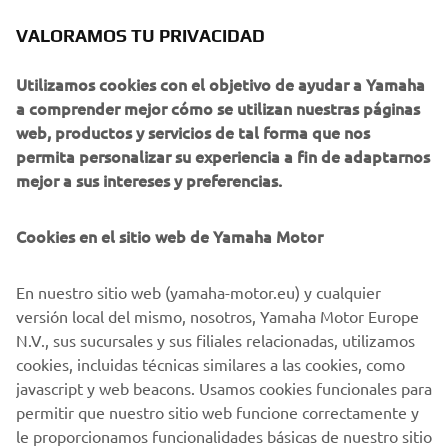
Además, para mantener esa sensación de rendimiento tan
VALORAMOS TU PRIVACIDAD
bueno de la Ténéré monocilíndrica original y, al mismo
tiempo, conseguir mayores niveles de potencia y
Utilizamos cookies con el objetivo de ayudar a Yamaha
velocidad, se eligió un motor bicilíndrico en línea de 10
a comprender mejor cómo se utilizan nuestras páginas
válvulas y 750 cc con un cigüeñal de 360°. El diseño del
web, productos y servicios de tal forma que nos
motor también incluía una admisión de tiro vertical, un
permita personalizar su experiencia a fin de adaptarnos
doble eje de balance accionado por engranajes y
mejor a sus intereses y preferencias.
lubricación por cárter seco. Obviamente, Jean-Claude
Olivier, como padre del "Mundo Ténéré", participó en las
pruebas de desarrollo del prototipo. En otoño de 1988, se
Cookies en el sitio web de Yamaha Motor
presentó la nueva XTZ750 Super Ténéré en el Salón de la
Moto de París.
En nuestro sitio web (yamaha-motor.eu) y cualquier
versión local del mismo, nosotros, Yamaha Motor Europe
N.V., sus sucursales y sus filiales relacionadas, utilizamos
cookies, incluidas técnicas similares a las cookies, como
PARTICIPACIÓN OFICIAL CON LA
javascript y web beacons. Usamos cookies funcionales para
permitir que nuestro sitio web funcione correctamente y
SUPER TÉNÉRÉ
le proporcionamos funcionalidades básicas de nuestro sitio