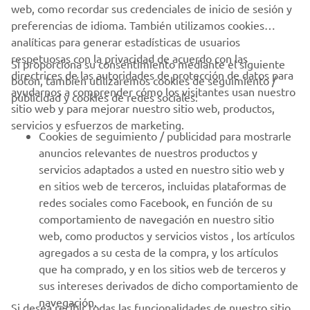
Tomando como base el modelo de producción XTZ750
web, como recordar sus credenciales de inicio de sesión y
Super Ténéré que se acababa de desarrollar, los esfuerzos
preferencias de idioma. También utilizamos cookies
se enfocaron en la participación oficial de fábrica en el
analíticas para generar estadísticas de usuarios
París-Dakar. En 1990, Carlos Mas llevó la máquina de
respetuosas con la privacidad de acuerdo con las
Si proporciona su consentimiento mediante el siguiente
fábrica YZE750T Super Ténéré de 800 cc a un 2º puesto
directrices de las autoridades de protección de datos para
botón, también utilizaremos cookies de seguimiento /
final.
ayudarnos a comprender cómo los visitantes usan nuestro
publicidad y cookies de redes sociales:
sitio web y para mejorar nuestro sitio web, productos,
Más tarde, en 1991, ocho pilotos de los equipos Sonauto e
servicios y esfuerzos de marketing.
Italiano participaron en el rally con una versión más
Cookies de seguimiento / publicidad para mostrarle
avanzada.
anuncios relevantes de nuestros productos y
servicios adaptados a usted en nuestro sitio web y
en sitios web de terceros, incluidas plataformas de
redes sociales como Facebook, en función de su
comportamiento de navegación en nuestro sitio
web, como productos y servicios vistos , los artículos
agregados a su cesta de la compra, y los artículos
que ha comprado, y en los sitios web de terceros y
sus intereses derivados de dicho comportamiento de
navegación.
Si desea recibir todas las funcionalidades de nuestro sitio