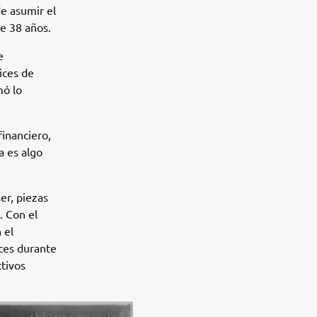
de asumir el
e 38 años.
e
ices de
mó lo
inanciero,
a es algo
er, piezas
. Con el
 el
ces durante
ctivos