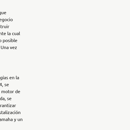
que
egocio
truir
te la cual
o posible
 Una vez
gías en la
4, se
n motor de
da, se
rantizar
stalización
Yamaha y un