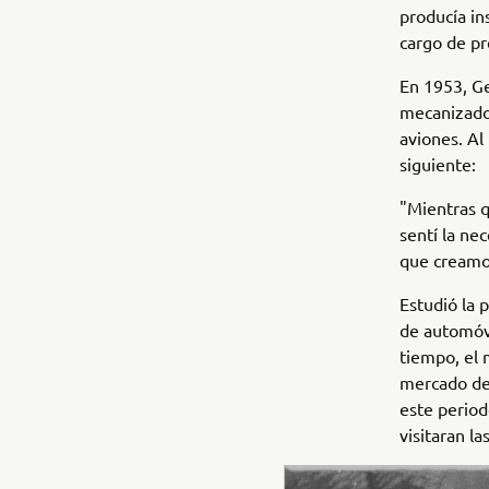
producía in
cargo de pr
En 1953, Ge
mecanizado 
aviones. Al
siguiente:
"Mientras q
sentí la ne
que creamos
Estudió la 
de automóvil
tiempo, el 
mercado de 
este periodo
visitaran la