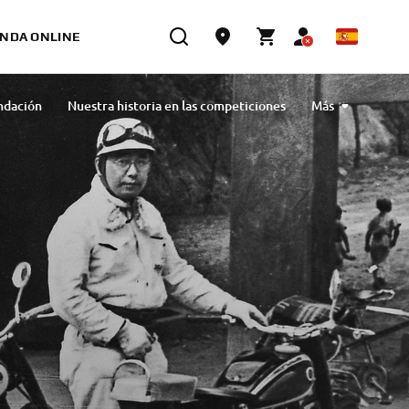
ENDA ONLINE
ndación
Nuestra historia en las competiciones
Más
maha Motor Europe
Productos icónicos de la UE