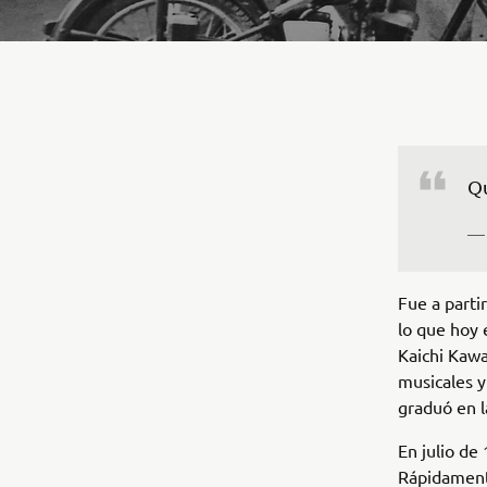
— 
Fue a parti
lo que hoy
Kaichi Kawa
musicales y
graduó en l
En julio de
Rápidament