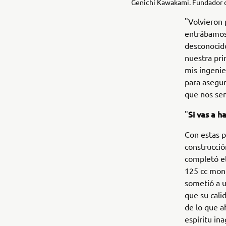
Genichi Kawakami. Fundador d
"Volvieron
entrábamos 
desconocido
nuestra pri
mis ingenie
para asegu
que nos sen
Si vas a h
"
Con estas p
construcció
completó e
125 cc mono
sometió a u
que su cali
de lo que a
espíritu in