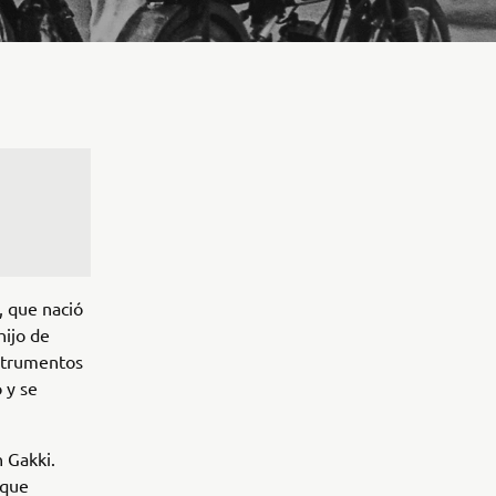
, que nació
hijo de
nstrumentos
 y se
 Gakki.
 que