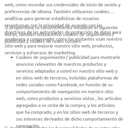
web, como recordar sus credenciales de inicio de sesión y
1
/
16
preferencias de idioma. También utilizamos cookies
analíticas para generar estadísticas de usuarios
respetuosas con la privacidad de acuerdo con las
Si proporciona su consentimiento mediante el siguiente
directrices de las autoridades de protección de datos para
botón, también utilizaremos cookies de seguimiento /
CORPORATIVO
ayudarnos a comprender cómo los visitantes usan nuestro
publicidad y cookies de redes sociales:
sitio web y para mejorar nuestro sitio web, productos,
servicios y esfuerzos de marketing.
PROFESIONALES
Cookies de seguimiento / publicidad para mostrarle
anuncios relevantes de nuestros productos y
MÁS YAMAHA
servicios adaptados a usted en nuestro sitio web y
en sitios web de terceros, incluidas plataformas de
redes sociales como Facebook, en función de su
AYUDA
comportamiento de navegación en nuestro sitio
web, como productos y servicios vistos , los artículos
agregados a su cesta de la compra, y los artículos
BOLETÍN DE NOTICIAS
que ha comprado, y en los sitios web de terceros y
Sé el primero en enterarte de las últimas ofertas, eventos
sus intereses derivados de dicho comportamiento de
especiales, novedades
navegación.
Si desea recibir todas las funcionalidades de nuestro sitio