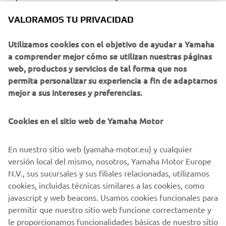
The top three winners go to the so desired grand finale,
VALORAMOS TU PRIVACIDAD
the Yamaha World Technician Grand Prix, in Japan,
to
face-off against the best Yamaha technicians in the world.
Utilizamos cookies con el objetivo de ayudar a Yamaha
Along with the prestigious recognition and ceremony, the
a comprender mejor cómo se utilizan nuestras páginas
trip offers a programme filled with cultural activities, that
web, productos y servicios de tal forma que nos
allow the participants to immerse themselves in the rich
permita personalizar su experiencia a fin de adaptarnos
heritage of Yamaha’s birthplace.
mejor a sus intereses y preferencias.
Cookies en el sitio web de Yamaha Motor
This event is a long-standing tradition within Yamaha
that showcases our consistent dedication to dealers’
En nuestro sitio web (yamaha-motor.eu) y cualquier
service and reinforces the importance of skilled
versión local del mismo, nosotros, Yamaha Motor Europe
technicians in delivering you an exceptional customer
N.V., sus sucursales y sus filiales relacionadas, utilizamos
experience.
cookies, incluidas técnicas similares a las cookies, como
javascript y web beacons. Usamos cookies funcionales para
permitir que nuestro sitio web funcione correctamente y
le proporcionamos funcionalidades básicas de nuestro sitio
SIGUIEN