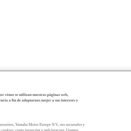
r cómo se utilizan nuestras páginas web,
ncia a fin de adaptarnos mejor a sus intereses y
 nosotros, Yamaha Motor Europe N.V., sus sucursales y
 las cookies, como javascript y web beacons. Usamos