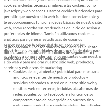
AYUDA
cookies, incluidas técnicas similares a las cookies, como
javascript y web beacons. Usamos cookies funcionales para
permitir que nuestro sitio web funcione correctamente y
BOLETÍN DE NOTICIAS
le proporcionamos funcionalidades básicas de nuestro sitio
Sé el primero en enterarte de las últimas ofertas, eventos
web, como recordar sus credenciales de inicio de sesión y
especiales, novedades
preferencias de idioma. También utilizamos cookies
analíticas para generar estadísticas de usuarios
respetuosas con la privacidad de acuerdo con las
Si proporciona su consentimiento mediante el siguiente
directrices de las autoridades de protección de datos para
botón, también utilizaremos cookies de seguimiento /
SUSCRÍBETE
ayudarnos a comprender cómo los visitantes usan nuestro
publicidad y cookies de redes sociales:
sitio web y para mejorar nuestro sitio web, productos,
servicios y esfuerzos de marketing.
Lea nuestra Política de Privacidad para saber cómo procesamos
Cookies de seguimiento / publicidad para mostrarle
sus datos personales:
Política de Privacidad
anuncios relevantes de nuestros productos y
servicios adaptados a usted en nuestro sitio web y
Spain (Spanish)
en sitios web de terceros, incluidas plataformas de
redes sociales como Facebook, en función de su
comportamiento de navegación en nuestro sitio
web, como productos y servicios vistos , los artículos