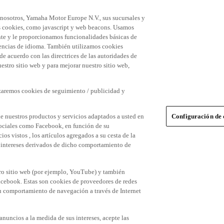
 nosotros, Yamaha Motor Europe N.V., sus sucursales y
 las cookies, como javascript y web beacons. Usamos
nte y le proporcionamos funcionalidades básicas de
erencias de idioma. También utilizamos cookies
 de acuerdo con las directrices de las autoridades de
stro sitio web y para mejorar nuestro sitio web,
izaremos cookies de seguimiento / publicidad y
e nuestros productos y servicios adaptados a usted en
Configuración de 
 sociales como Facebook, en función de su
s vistos , los artículos agregados a su cesta de la
us intereses derivados de dicho comportamiento de
tro sitio web (por ejemplo, YouTube) y también
acebook. Estas son cookies de proveedores de redes
 su comportamiento de navegación a través de Internet
 anuncios a la medida de sus intereses, acepte las
n Aceptar. Si no desea aceptar estas cookies o desea