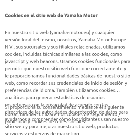
eBike premium en el mercado. Ya sea que estés
diseñando una eBike para servir a viajeros inteligentes,
Cookies en el sitio web de Yamaha Motor
exploradores de senderos o ciclistas de carretera,
tenemos un sistema de transmisión que mejorará el
En nuestro sitio web (yamaha-motor.eu) y cualquier
disfrute del ciclista en tu eBike y elevará su experiencia a
versión local del mismo, nosotros, Yamaha Motor Europe
un nuevo nivel.
N.V., sus sucursales y sus filiales relacionadas, utilizamos
cookies, incluidas técnicas similares a las cookies, como
javascript y web beacons. Usamos cookies funcionales para
permitir que nuestro sitio web funcione correctamente y
GET IN TOUCH WITH US
le proporcionamos funcionalidades básicas de nuestro sitio
web, como recordar sus credenciales de inicio de sesión y
preferencias de idioma. También utilizamos cookies
analíticas para generar estadísticas de usuarios
respetuosas con la privacidad de acuerdo con las
Si proporciona su consentimiento mediante el siguiente
directrices de las autoridades de protección de datos para
botón, también utilizaremos cookies de seguimiento /
CORPORATIVO
ayudarnos a comprender cómo los visitantes usan nuestro
publicidad y cookies de redes sociales:
sitio web y para mejorar nuestro sitio web, productos,
servicios y esfuerzos de marketing.
PROFESIONALES