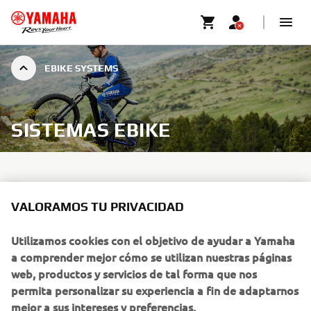
EBIKE SYSTEMS
SISTEMAS EBIKE
VALORAMOS TU PRIVACIDAD
Yamaha ha estado desarrollando sistemas de eBike
innovadores durante más de tres décadas, evolucionando
Utilizamos cookies con el objetivo de ayudar a Yamaha
desde un pionero innovador en tecnología de eBike hasta
a comprender mejor cómo se utilizan nuestras páginas
convertirse en una de las marcas más establecidas,
web, productos y servicios de tal forma que nos
experimentadas y respetadas de la industria. Yamaha es
permita personalizar su experiencia a fin de adaptarnos
ahora la marca preferida de los fabricantes europeos de
mejor a sus intereses y preferencias.
eBike, ofreciendo la gama más avanzada de sistemas de