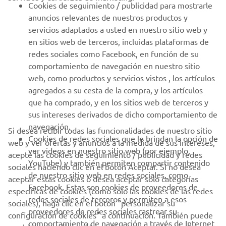
Cookies de seguimiento / publicidad para mostrarle
anuncios relevantes de nuestros productos y
MÁS YAMAHA
servicios adaptados a usted en nuestro sitio web y
en sitios web de terceros, incluidas plataformas de
redes sociales como Facebook, en función de su
AYUDA
comportamiento de navegación en nuestro sitio
web, como productos y servicios vistos , los artículos
agregados a su cesta de la compra, y los artículos
BOLETÍN DE NOTICIAS
que ha comprado, y en los sitios web de terceros y
Sé el primero en enterarte de las últimas ofertas, eventos
sus intereses derivados de dicho comportamiento de
especiales, novedades
navegación.
Si desea recibir todas las funcionalidades de nuestro sitio
Cookies de redes sociales que le brindan la opción de
web y ver ofertas y anuncios a la medida de sus intereses,
ver videos en nuestro sitio web (por ejemplo,
acepte las cookies de seguimiento / publicidad y redes
YouTube) y también permiten compartir contenido
sociales haciendo clic en el botón Aceptar. Si no desea
SUSCRÍBETE
de nuestro sitio web en redes sociales, como
aceptar estas cookies o desea aceptar solo categorías
Facebook. Estas son cookies de proveedores de
específicas de cookies (como solo las cookies de las redes
redes sociales de terceros y permiten a esos
Lea nuestra Política de Privacidad para saber cómo procesamos
sociales), haga clic en el botón "personalizar su
proveedores de redes sociales rastrear su
sus datos personales:
Política de Privacidad
configuración de cookies" a continuación. También puede
comportamiento de navegación a través de Internet