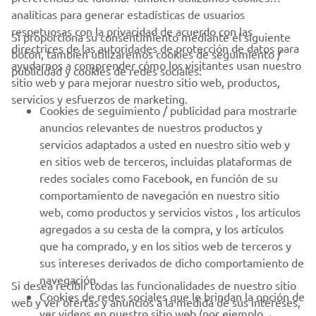
analíticas para generar estadísticas de usuarios
respetuosas con la privacidad de acuerdo con las
Si proporciona su consentimiento mediante el siguiente
directrices de las autoridades de protección de datos para
botón, también utilizaremos cookies de seguimiento /
CORPORATIVO
ayudarnos a comprender cómo los visitantes usan nuestro
publicidad y cookies de redes sociales:
sitio web y para mejorar nuestro sitio web, productos,
servicios y esfuerzos de marketing.
PROFESIONALES
Cookies de seguimiento / publicidad para mostrarle
anuncios relevantes de nuestros productos y
MÁS YAMAHA
servicios adaptados a usted en nuestro sitio web y
en sitios web de terceros, incluidas plataformas de
redes sociales como Facebook, en función de su
AYUDA
comportamiento de navegación en nuestro sitio
web, como productos y servicios vistos , los artículos
agregados a su cesta de la compra, y los artículos
BOLETÍN DE NOTICIAS
que ha comprado, y en los sitios web de terceros y
Sé el primero en enterarte de las últimas ofertas, eventos
sus intereses derivados de dicho comportamiento de
especiales, novedades
navegación.
Si desea recibir todas las funcionalidades de nuestro sitio
Cookies de redes sociales que le brindan la opción de
web y ver ofertas y anuncios a la medida de sus intereses,
ver videos en nuestro sitio web (por ejemplo,