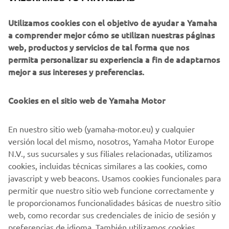
Utilizamos cookies con el objetivo de ayudar a Yamaha
a comprender mejor cómo se utilizan nuestras páginas
web, productos y servicios de tal forma que nos
permita personalizar su experiencia a fin de adaptarnos
mejor a sus intereses y preferencias.
Bajo consumo de combustible líder de la industria,
Cookies en el sitio web de Yamaha Motor
rendimiento excelente, emisiones reducidas y casi tan
silencioso como un motor eléctrico. Todo eso es EFI
QuieTech. El motor QuieTech EFI es la elección ideal para
En nuestro sitio web (yamaha-motor.eu) y cualquier
todas tus necesidades de transporte personal; con un
versión local del mismo, nosotros, Yamaha Motor Europe
menor nivel de decibelios que cualquier otro vehículo de
N.V., sus sucursales y sus filiales relacionadas, utilizamos
gasolina, menos emisiones de hidrocarburos y una
cookies, incluidas técnicas similares a las cookies, como
suspensión trasera independiente, garantiza recorridos
javascript y web beacons. Usamos cookies funcionales para
tranquilos de calidad premium en cualquier condición de
permitir que nuestro sitio web funcione correctamente y
conducción.
le proporcionamos funcionalidades básicas de nuestro sitio
web, como recordar sus credenciales de inicio de sesión y
preferencias de idioma. También utilizamos cookies