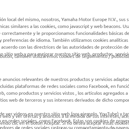
MyYamaha
Atención al Cliente
ión local del mismo, nosotros, Yamaha Motor Europe N.V., sus s
Yamaha Music
Soporte de la tienda
técnicas similares a las cookies, como javascript y web beacons. 
virtual
e correctamente y le proporcionamos funcionalidades básicas de
Yamaha Racing
y preferencias de idioma. También utilizamos cookies analíticas
Catálogo de piezas
Yamaha Motor Global
 acuerdo con las directrices de las autoridades de protección de
Localizador de
 sitio web y para mejorar nuestro sitio web, productos, servici
Aplicaciones móviles
botón, también utilizaremos cookies de seguimiento / publicid
Concesionarios
Condiciones de uso
Gestión de Baterías
e anuncios relevantes de nuestros productos y servicios adapta
Usadas
incluidas plataformas de redes sociales como Facebook, en funci
 como productos y servicios vistos , los artículos agregados a 
sitios web de terceros y sus intereses derivados de dicho comp
 de ver videos en nuestro sitio web (por ejemplo, YouTube) y t
io web y ver ofertas y anuncios a la medida de sus intereses, ace
b en redes sociales, como Facebook. Estas son cookies de prov
iendo clic en el botón Aceptar. Si no desea aceptar estas cookie
eedores de redes sociales rastrear su comportamiento de navega