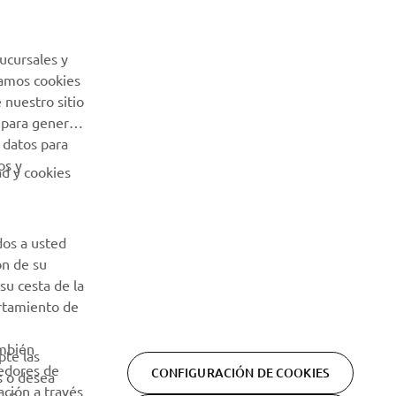
Sé el primero en enterarte de las últimas ofertas, eventos
especiales, novedades
ucursales y
Usamos cookies
SUSCRÍBETE
 nuestro sitio
 para generar
 datos para
Lea nuestra Política de Privacidad para saber cómo procesamos
os y
sus datos personales:
Política de Privacidad
ad y cookies
dos a usted
ón de su
su cesta de la
ortamiento de
ambién
pte las
eedores de
CONFIGURACIÓN DE COOKIES
s o desea
ción a través