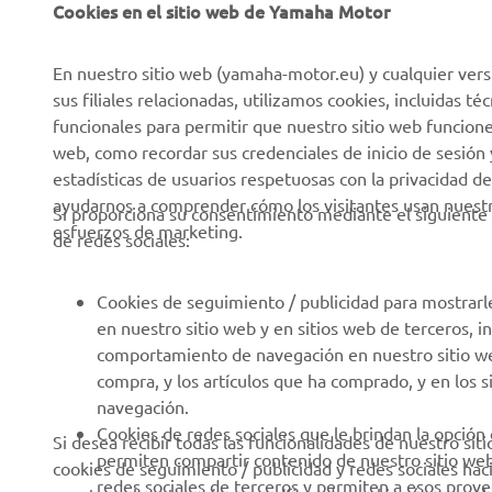
Cookies en el sitio web de Yamaha Motor
Sobre nosotros
NEO's Delivery
En nuestro sitio web (yamaha-motor.eu) y cualquier vers
Últimas Noticias
Sistemas eBike
sus filiales relacionadas, utilizamos cookies, incluidas 
funcionales para permitir que nuestro sitio web funcion
Blog
Cuerpos de Seguridad
web, como recordar sus credenciales de inicio de sesión 
Eventos
Golf / Buggys B2B
estadísticas de usuarios respetuosas con la privacidad de
ayudarnos a comprender cómo los visitantes usan nuestro
Notas de Prensa
Equipos de Intervención
Si proporciona su consentimiento mediante el siguiente 
esfuerzos de marketing.
Rápida
de redes sociales:
Catálogos
Autoescuelas
Trabajar en Yamaha
Cookies de seguimiento / publicidad para mostrarl
Robotics
Conviértase en
en nuestro sitio web y en sitios web de terceros, 
distribuidor
Asociaciones
comportamiento de navegación en nuestro sitio web,
compra, y los artículos que ha comprado, y en los 
Política de derechos
Portal de Información
navegación.
humanos
técnica para reparadores
Cookies de redes sociales que le brindan la opción
Si desea recibir todas las funcionalidades de nuestro sit
independientes
Política Básica de
permiten compartir contenido de nuestro sitio we
cookies de seguimiento / publicidad y redes sociales hac
Sostenibilidad
Ficha de datos de
redes sociales de terceros y permiten a esos prov