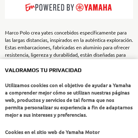
Marco Polo crea yates concebidos específicamente para
las largas distancias, inspirados en la auténtica exploración.
Estas embarcaciones, fabricadas en aluminio para ofrecer
resistencia, ligereza y durabilidad, están diseñadas para
llevar a sus propietarios mucho más allá de las cartas de
navegación convencionales. Su diseño combina la
VALORAMOS TU PRIVACIDAD
resistencia en el mar con un confort interior
sorprendentemente acogedor. Dirigidos a aventureros,
Utilizamos cookies con el objetivo de ayudar a Yamaha
parejas que viven a bordo y cruceristas de largo recorrido,
a comprender mejor cómo se utilizan nuestras páginas
los yates Marco Polo sobresalen en resistencia y
web, productos y servicios de tal forma que nos
autonomía, y destacan por su ingenioso diseño, concebido
permita personalizar su experiencia a fin de adaptarnos
para pasar semanas o meses en el mar. Ya sea navegando
mejor a sus intereses y preferencias.
por archipiélagos remotos o llevando a cabo travesías
oceánicas, ofrecen una inédita combinación de capacidad y
Cookies en el sitio web de Yamaha Motor
seguridad, materializadas con un estilo sobrio y discreto.