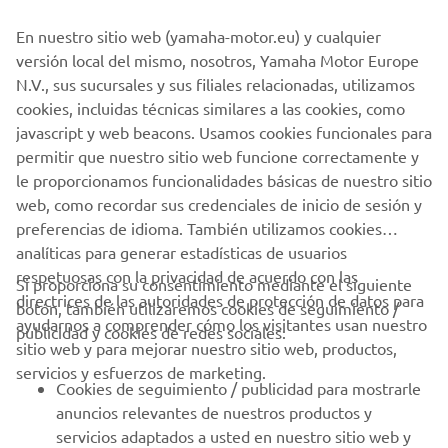
En nuestro sitio web (yamaha-motor.eu) y cualquier
versión local del mismo, nosotros, Yamaha Motor Europe
N.V., sus sucursales y sus filiales relacionadas, utilizamos
cookies, incluidas técnicas similares a las cookies, como
1
/
3
javascript y web beacons. Usamos cookies funcionales para
permitir que nuestro sitio web funcione correctamente y
SITIO WEB OFICIAL DE MARCO POLO
le proporcionamos funcionalidades básicas de nuestro sitio
web, como recordar sus credenciales de inicio de sesión y
preferencias de idioma. También utilizamos cookies
analíticas para generar estadísticas de usuarios
respetuosas con la privacidad de acuerdo con las
Si proporciona su consentimiento mediante el siguiente
directrices de las autoridades de protección de datos para
botón, también utilizaremos cookies de seguimiento /
CORPORATIVO
ayudarnos a comprender cómo los visitantes usan nuestro
publicidad y cookies de redes sociales:
sitio web y para mejorar nuestro sitio web, productos,
servicios y esfuerzos de marketing.
PROFESIONALES
Cookies de seguimiento / publicidad para mostrarle
anuncios relevantes de nuestros productos y
MÁS YAMAHA
servicios adaptados a usted en nuestro sitio web y