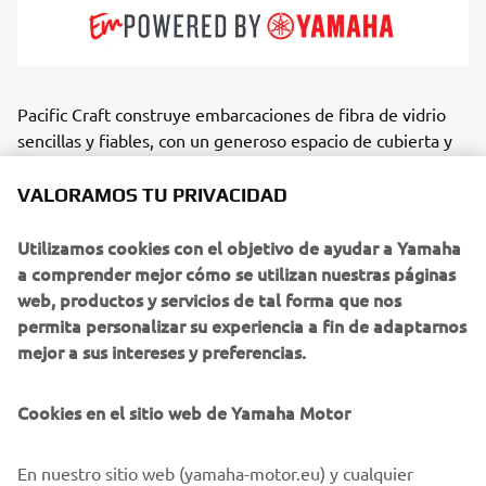
Pacific Craft construye embarcaciones de fibra de vidrio
sencillas y fiables, con un generoso espacio de cubierta y
diseños prácticos. Diseñadas para la navegación de recreo
relajada, dan prioridad a la estabilidad, la seguridad y la
VALORAMOS TU PRIVACIDAD
sencillez. La gama de modelos de Pacific Craft, pensada
para familias, pescadores y aficionados a las excursiones
Utilizamos cookies con el objetivo de ayudar a Yamaha
de un día, abarca desde diseños de proa abierta hasta
a comprender mejor cómo se utilizan nuestras páginas
espaciosos barcos cabinados. Destacan por brindar
web, productos y servicios de tal forma que nos
diversión sin complicaciones en aguas costeras y
permita personalizar su experiencia a fin de adaptarnos
interiores. Al combinar procesos de fabricación
mejor a sus intereses y preferencias.
racionalizados con un escalado de precios asequibles, la
marca ofrece una de las mejores relaciones calidad-precio
Cookies en el sitio web de Yamaha Motor
disponibles actualmente en el mercado.
En nuestro sitio web (yamaha-motor.eu) y cualquier