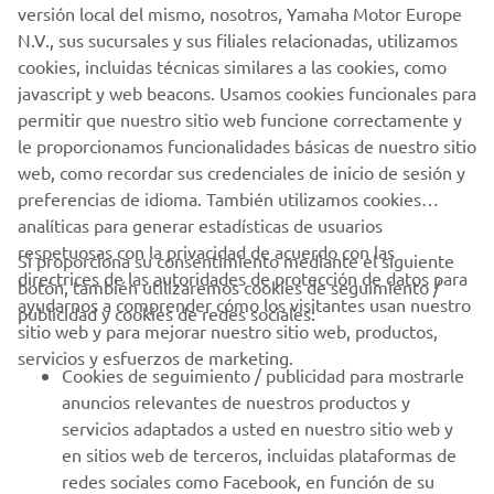
versión local del mismo, nosotros, Yamaha Motor Europe
N.V., sus sucursales y sus filiales relacionadas, utilizamos
cookies, incluidas técnicas similares a las cookies, como
1
/
9
javascript y web beacons. Usamos cookies funcionales para
permitir que nuestro sitio web funcione correctamente y
SITIO WEB OFICIAL DE PACIFIC CRAFT
le proporcionamos funcionalidades básicas de nuestro sitio
web, como recordar sus credenciales de inicio de sesión y
preferencias de idioma. También utilizamos cookies
analíticas para generar estadísticas de usuarios
respetuosas con la privacidad de acuerdo con las
Si proporciona su consentimiento mediante el siguiente
directrices de las autoridades de protección de datos para
botón, también utilizaremos cookies de seguimiento /
CORPORATIVO
ayudarnos a comprender cómo los visitantes usan nuestro
publicidad y cookies de redes sociales:
sitio web y para mejorar nuestro sitio web, productos,
servicios y esfuerzos de marketing.
PROFESIONALES
Cookies de seguimiento / publicidad para mostrarle
anuncios relevantes de nuestros productos y
MÁS YAMAHA
servicios adaptados a usted en nuestro sitio web y
en sitios web de terceros, incluidas plataformas de
redes sociales como Facebook, en función de su
AYUDA