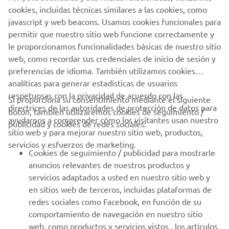
1
/
4
cookies, incluidas técnicas similares a las cookies, como
javascript y web beacons. Usamos cookies funcionales para
permitir que nuestro sitio web funcione correctamente y
SITIO WEB OFICIAL DE ZODIAC MILPRO
le proporcionamos funcionalidades básicas de nuestro sitio
web, como recordar sus credenciales de inicio de sesión y
preferencias de idioma. También utilizamos cookies
analíticas para generar estadísticas de usuarios
respetuosas con la privacidad de acuerdo con las
Si proporciona su consentimiento mediante el siguiente
directrices de las autoridades de protección de datos para
botón, también utilizaremos cookies de seguimiento /
CORPORATIVO
ayudarnos a comprender cómo los visitantes usan nuestro
publicidad y cookies de redes sociales:
sitio web y para mejorar nuestro sitio web, productos,
servicios y esfuerzos de marketing.
PROFESIONALES
Cookies de seguimiento / publicidad para mostrarle
anuncios relevantes de nuestros productos y
MÁS YAMAHA
servicios adaptados a usted en nuestro sitio web y
en sitios web de terceros, incluidas plataformas de
redes sociales como Facebook, en función de su
AYUDA
comportamiento de navegación en nuestro sitio
web, como productos y servicios vistos , los artículos