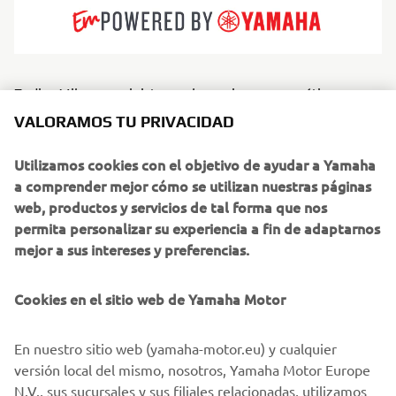
Zodiac Milpro suministra embarcaciones neumáticas y
semirrígidas de alto rendimiento a fuerzas de defensa y
VALORAMOS TU PRIVACIDAD
organizaciones de rescate de todo el mundo. Diseñadas
para ofrecer durabilidad, velocidad y seguridad operativa,
Utilizamos cookies con el objetivo de ayudar a Yamaha
estas embarcaciones destacan en las condiciones más
a comprender mejor cómo se utilizan nuestras páginas
duras. Los modelos de Zodiac Milpro, que dan servicio a
web, productos y servicios de tal forma que nos
profesionales, desde guardacostas hasta fuerzas
permita personalizar su experiencia a fin de adaptarnos
especiales, combinan materiales resistentes, cascos
mejor a sus intereses y preferencias.
estables y formatos adaptables a cada tipo de misión. Son
herramientas creadas para brindar fiabilidad cuando hay
Cookies en el sitio web de Yamaha Motor
vidas que dependen de ello.
En nuestro sitio web (yamaha-motor.eu) y cualquier
versión local del mismo, nosotros, Yamaha Motor Europe
N.V., sus sucursales y sus filiales relacionadas, utilizamos