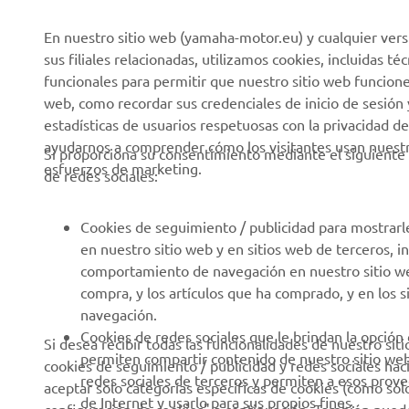
Sobre nosotros
NEO's Delivery
En nuestro sitio web (yamaha-motor.eu) y cualquier vers
Últimas Noticias
Sistemas eBike
sus filiales relacionadas, utilizamos cookies, incluidas 
funcionales para permitir que nuestro sitio web funcion
Blog
Cuerpos de Seguridad
web, como recordar sus credenciales de inicio de sesión 
Eventos
Golf / Buggys B2B
estadísticas de usuarios respetuosas con la privacidad de
ayudarnos a comprender cómo los visitantes usan nuestro
Notas de Prensa
Equipos de Intervención
Si proporciona su consentimiento mediante el siguiente 
esfuerzos de marketing.
Rápida
de redes sociales:
Catálogos
Autoescuelas
Trabajar en Yamaha
Cookies de seguimiento / publicidad para mostrarl
Robotics
Conviértase en
en nuestro sitio web y en sitios web de terceros, 
distribuidor
Asociaciones
comportamiento de navegación en nuestro sitio web,
compra, y los artículos que ha comprado, y en los 
Política de derechos
Portal de Información
navegación.
humanos
técnica para reparadores
Cookies de redes sociales que le brindan la opción
Si desea recibir todas las funcionalidades de nuestro sit
independientes
Política Básica de
permiten compartir contenido de nuestro sitio we
cookies de seguimiento / publicidad y redes sociales hac
Sostenibilidad
Ficha de datos de
redes sociales de terceros y permiten a esos prov
aceptar solo categorías específicas de cookies (como solo 
seguridad de Yamalube
de Internet y usarlo para sus propios fines.
Canal de denuncias