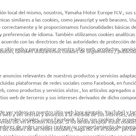
MyYamaha
Atención al Cliente
ión local del mismo, nosotros, Yamaha Motor Europe N.V., sus s
Yamaha Music
Soporte de la tienda
técnicas similares a las cookies, como javascript y web beacons. 
virtual
e correctamente y le proporcionamos funcionalidades básicas de
Yamaha Racing
y preferencias de idioma. También utilizamos cookies analíticas
Catálogo de piezas
Yamaha Motor Global
 acuerdo con las directrices de las autoridades de protección de
Localizador de
 sitio web y para mejorar nuestro sitio web, productos, servici
Aplicaciones móviles
botón, también utilizaremos cookies de seguimiento / publicid
Concesionarios
Condiciones de uso
Gestión de Baterías
e anuncios relevantes de nuestros productos y servicios adapta
Usadas
incluidas plataformas de redes sociales como Facebook, en funci
 como productos y servicios vistos , los artículos agregados a 
sitios web de terceros y sus intereses derivados de dicho comp
 de ver videos en nuestro sitio web (por ejemplo, YouTube) y t
io web y ver ofertas y anuncios a la medida de sus intereses, ace
b en redes sociales, como Facebook. Estas son cookies de prov
iendo clic en el botón Aceptar. Si no desea aceptar estas cookie
eedores de redes sociales rastrear su comportamiento de navega
las cookies de las redes sociales), haga clic en el botón "person