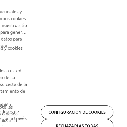
Sé el primero en enterarte de las últimas ofertas, eventos
especiales, novedades
ucursales y
Usamos cookies
SUSCRÍBETE
 nuestro sitio
 para generar
 datos para
Lea nuestra Política de Privacidad para saber cómo procesamos
os y
sus datos personales:
Política de Privacidad
ad y cookies
dos a usted
ón de su
su cesta de la
ortamiento de
ambién
pte las
eedores de
CONFIGURACIÓN DE COOKIES
s o desea
ción a través
alizar su
RECHAZARLAS TODAS