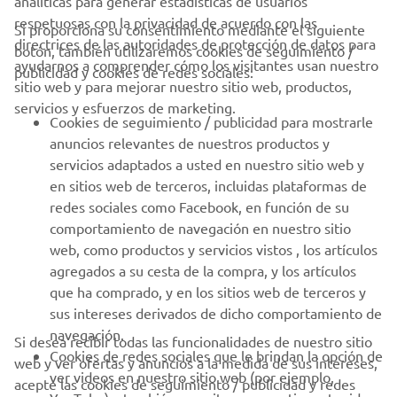
analíticas para generar estadísticas de usuarios
respetuosas con la privacidad de acuerdo con las
Si proporciona su consentimiento mediante el siguiente
directrices de las autoridades de protección de datos para
botón, también utilizaremos cookies de seguimiento /
CORPORATIVO
ayudarnos a comprender cómo los visitantes usan nuestro
publicidad y cookies de redes sociales:
sitio web y para mejorar nuestro sitio web, productos,
servicios y esfuerzos de marketing.
PROFESIONALES
Cookies de seguimiento / publicidad para mostrarle
anuncios relevantes de nuestros productos y
MÁS YAMAHA
servicios adaptados a usted en nuestro sitio web y
en sitios web de terceros, incluidas plataformas de
redes sociales como Facebook, en función de su
AYUDA
comportamiento de navegación en nuestro sitio
web, como productos y servicios vistos , los artículos
agregados a su cesta de la compra, y los artículos
BOLETÍN DE NOTICIAS
que ha comprado, y en los sitios web de terceros y
Sé el primero en enterarte de las últimas ofertas, eventos
sus intereses derivados de dicho comportamiento de
especiales, novedades
navegación.
Si desea recibir todas las funcionalidades de nuestro sitio
Cookies de redes sociales que le brindan la opción de
web y ver ofertas y anuncios a la medida de sus intereses,
ver videos en nuestro sitio web (por ejemplo,
acepte las cookies de seguimiento / publicidad y redes