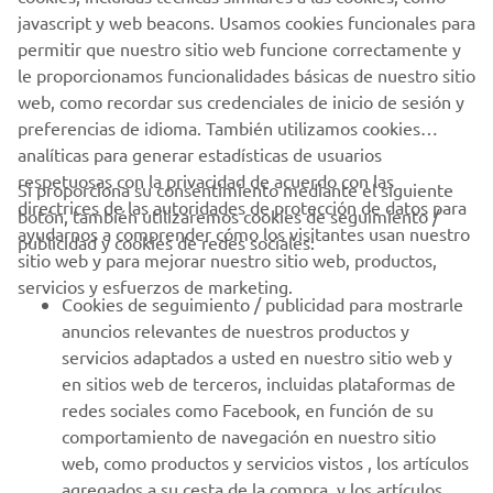
javascript y web beacons. Usamos cookies funcionales para
permitir que nuestro sitio web funcione correctamente y
ENVIAR
le proporcionamos funcionalidades básicas de nuestro sitio
web, como recordar sus credenciales de inicio de sesión y
preferencias de idioma. También utilizamos cookies
analíticas para generar estadísticas de usuarios
respetuosas con la privacidad de acuerdo con las
Si proporciona su consentimiento mediante el siguiente
directrices de las autoridades de protección de datos para
botón, también utilizaremos cookies de seguimiento /
CORPORATIVO
ayudarnos a comprender cómo los visitantes usan nuestro
publicidad y cookies de redes sociales:
sitio web y para mejorar nuestro sitio web, productos,
servicios y esfuerzos de marketing.
PROFESIONALES
Cookies de seguimiento / publicidad para mostrarle
anuncios relevantes de nuestros productos y
MÁS YAMAHA
servicios adaptados a usted en nuestro sitio web y
en sitios web de terceros, incluidas plataformas de
redes sociales como Facebook, en función de su
AYUDA
comportamiento de navegación en nuestro sitio
web, como productos y servicios vistos , los artículos
agregados a su cesta de la compra, y los artículos