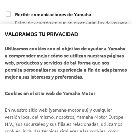
Recibir comunicaciones de Yamaha
Estoy de acuerdo en que se procesarán tus datos para
fines de marketing directo, incluyendo el envío de
VALORAMOS TU PRIVACIDAD
información sobre productos y servicios, la
elaboración del perfil del cliente (por ejemplo, a
Utilizamos cookies con el objetivo de ayudar a Yamaha
través del análisis de datos) y para brindarte atención
a comprender mejor cómo se utilizan nuestras páginas
personalizada al cliente, como boletines informativos.
web, productos y servicios de tal forma que nos
permita personalizar su experiencia a fin de adaptarnos
Si ha aceptado previamente consentimientos de
mejor a sus intereses y preferencias.
marketing y quiere retirarlos, puede hacerlo a través de su
perfil
MyYamaha
Cookies en el sitio web de Yamaha Motor
Al continuar, confirmas que has leído la política de
privacidad.
En nuestro sitio web (yamaha-motor.eu) y cualquier
versión local del mismo, nosotros, Yamaha Motor Europe
N.V., sus sucursales y sus filiales relacionadas, utilizamos
cookies, incluidas técnicas similares a las cookies, como