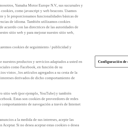
 nosotros, Yamaha Motor Europe N.V., sus sucursales y
 las cookies, como javascript y web beacons. Usamos
nte y le proporcionamos funcionalidades básicas de
erencias de idioma. También utilizamos cookies
 de acuerdo con las directrices de las autoridades de
stro sitio web y para mejorar nuestro sitio web,
izaremos cookies de seguimiento / publicidad y
e nuestros productos y servicios adaptados a usted en
Configuración de 
 sociales como Facebook, en función de su
s vistos , los artículos agregados a su cesta de la
us intereses derivados de dicho comportamiento de
tro sitio web (por ejemplo, YouTube) y también
acebook. Estas son cookies de proveedores de redes
 su comportamiento de navegación a través de Internet
 anuncios a la medida de sus intereses, acepte las
n Aceptar. Si no desea aceptar estas cookies o desea
des sociales), haga clic en el botón "personalizar su