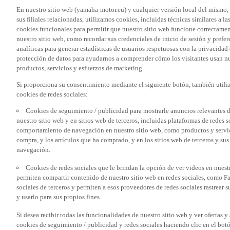
En nuestro sitio web (yamaha-motor.eu) y cualquier versión local del mismo,
sus filiales relacionadas, utilizamos cookies, incluidas técnicas similares a
cookies funcionales para permitir que nuestro sitio web funcione correctame
nuestro sitio web, como recordar sus credenciales de inicio de sesión y pref
analíticas para generar estadísticas de usuarios respetuosas con la privacidad
protección de datos para ayudarnos a comprender cómo los visitantes usan nue
productos, servicios y esfuerzos de marketing.
Si proporciona su consentimiento mediante el siguiente botón, también util
cookies de redes sociales:
Cookies de seguimiento / publicidad para mostrarle anuncios relevantes d
nuestro sitio web y en sitios web de terceros, incluidas plataformas de redes
comportamiento de navegación en nuestro sitio web, como productos y servicio
compra, y los artículos que ha comprado, y en los sitios web de terceros y s
navegación.
Cookies de redes sociales que le brindan la opción de ver videos en nues
permiten compartir contenido de nuestro sitio web en redes sociales, como F
sociales de terceros y permiten a esos proveedores de redes sociales rastrear
y usarlo para sus propios fines.
Si desea recibir todas las funcionalidades de nuestro sitio web y ver ofertas y
cookies de seguimiento / publicidad y redes sociales haciendo clic en el botó
aceptar solo categorías específicas de cookies (como solo las cookies de las re