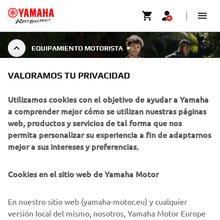
EQUIPAMIENTO MOTORISTA
VALORAMOS TU PRIVACIDAD
EQUIPAMIENTO MOTORISTA
Utilizamos cookies con el objetivo de ayudar a Yamaha
a comprender mejor cómo se utilizan nuestras páginas
web, productos y servicios de tal forma que nos
Las ofertas y descuentos mostrados en la tienda online de
permita personalizar su experiencia a fin de adaptarnos
Yamaha, se aplican únicamente al comprar en esta página
mejor a sus intereses y preferencias.
web
Cookies en el sitio web de Yamaha Motor
CORPORATIVO
En nuestro sitio web (yamaha-motor.eu) y cualquier
versión local del mismo, nosotros, Yamaha Motor Europe