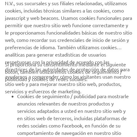
N.V., sus sucursales y sus filiales relacionadas, utilizamos
PROFESIONALES
cookies, incluidas técnicas similares a las cookies, como
javascript y web beacons. Usamos cookies funcionales para
MÁS YAMAHA
permitir que nuestro sitio web funcione correctamente y
le proporcionamos funcionalidades básicas de nuestro sitio
web, como recordar sus credenciales de inicio de sesión y
AYUDA
preferencias de idioma. También utilizamos cookies
analíticas para generar estadísticas de usuarios
respetuosas con la privacidad de acuerdo con las
BOLETÍN DE NOTICIAS
Si proporciona su consentimiento mediante el siguiente
directrices de las autoridades de protección de datos para
botón, también utilizaremos cookies de seguimiento /
Sé el primero en enterarte de las últimas ofertas, eventos
ayudarnos a comprender cómo los visitantes usan nuestro
publicidad y cookies de redes sociales:
especiales, novedades
sitio web y para mejorar nuestro sitio web, productos,
servicios y esfuerzos de marketing.
Cookies de seguimiento / publicidad para mostrarle
anuncios relevantes de nuestros productos y
servicios adaptados a usted en nuestro sitio web y
SUSCRÍBETE
en sitios web de terceros, incluidas plataformas de
redes sociales como Facebook, en función de su
Lea nuestra Política de Privacidad para saber cómo procesamos
comportamiento de navegación en nuestro sitio
sus datos personales:
Política de Privacidad