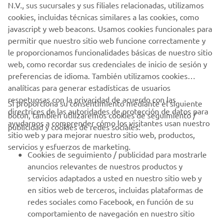
N.V., sus sucursales y sus filiales relacionadas, utilizamos
PROFESIONALES
cookies, incluidas técnicas similares a las cookies, como
javascript y web beacons. Usamos cookies funcionales para
MÁS YAMAHA
permitir que nuestro sitio web funcione correctamente y
le proporcionamos funcionalidades básicas de nuestro sitio
web, como recordar sus credenciales de inicio de sesión y
AYUDA
preferencias de idioma. También utilizamos cookies
analíticas para generar estadísticas de usuarios
respetuosas con la privacidad de acuerdo con las
BOLETÍN DE NOTICIAS
Si proporciona su consentimiento mediante el siguiente
directrices de las autoridades de protección de datos para
botón, también utilizaremos cookies de seguimiento /
Sé el primero en enterarte de las últimas ofertas, eventos
ayudarnos a comprender cómo los visitantes usan nuestro
publicidad y cookies de redes sociales:
especiales, novedades
sitio web y para mejorar nuestro sitio web, productos,
servicios y esfuerzos de marketing.
Cookies de seguimiento / publicidad para mostrarle
anuncios relevantes de nuestros productos y
servicios adaptados a usted en nuestro sitio web y
SUSCRÍBETE
en sitios web de terceros, incluidas plataformas de
redes sociales como Facebook, en función de su
Lea nuestra Política de Privacidad para saber cómo procesamos
comportamiento de navegación en nuestro sitio
sus datos personales:
Política de Privacidad