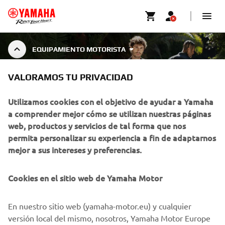
EQUIPAMIENTO MOTORISTA
VALORAMOS TU PRIVACIDAD
EQUIPAMIENTO MOTORISTA
Utilizamos cookies con el objetivo de ayudar a Yamaha
a comprender mejor cómo se utilizan nuestras páginas
web, productos y servicios de tal forma que nos
Las ofertas y descuentos mostrados en la tienda online de
permita personalizar su experiencia a fin de adaptarnos
Yamaha, se aplican únicamente al comprar en esta página
mejor a sus intereses y preferencias.
web
Cookies en el sitio web de Yamaha Motor
CORPORATIVO
En nuestro sitio web (yamaha-motor.eu) y cualquier
versión local del mismo, nosotros, Yamaha Motor Europe