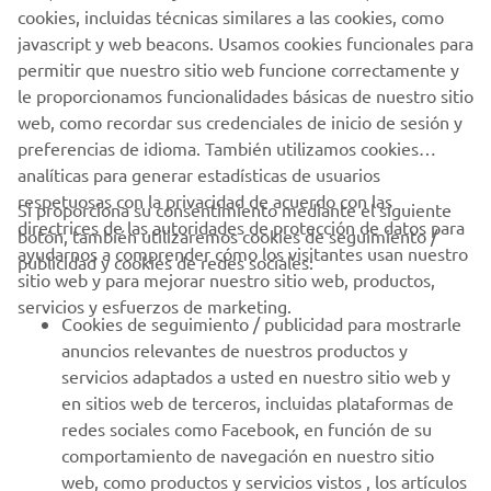
AYUDA
cookies, incluidas técnicas similares a las cookies, como
javascript y web beacons. Usamos cookies funcionales para
permitir que nuestro sitio web funcione correctamente y
BOLETÍN DE NOTICIAS
le proporcionamos funcionalidades básicas de nuestro sitio
web, como recordar sus credenciales de inicio de sesión y
Sé el primero en enterarte de las últimas ofertas, eventos
preferencias de idioma. También utilizamos cookies
especiales, novedades
analíticas para generar estadísticas de usuarios
respetuosas con la privacidad de acuerdo con las
Si proporciona su consentimiento mediante el siguiente
directrices de las autoridades de protección de datos para
botón, también utilizaremos cookies de seguimiento /
ayudarnos a comprender cómo los visitantes usan nuestro
SUSCRÍBETE
publicidad y cookies de redes sociales:
sitio web y para mejorar nuestro sitio web, productos,
servicios y esfuerzos de marketing.
Lea nuestra Política de Privacidad para saber cómo procesamos
Cookies de seguimiento / publicidad para mostrarle
sus datos personales:
Política de Privacidad
anuncios relevantes de nuestros productos y
servicios adaptados a usted en nuestro sitio web y
Spain (Spanish)
en sitios web de terceros, incluidas plataformas de
redes sociales como Facebook, en función de su
comportamiento de navegación en nuestro sitio
web, como productos y servicios vistos , los artículos