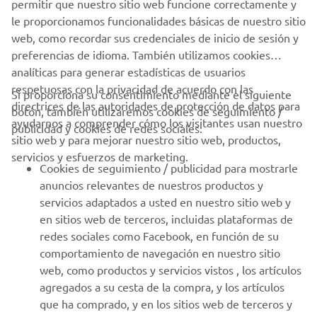
permitir que nuestro sitio web funcione correctamente y
ENVIAR
le proporcionamos funcionalidades básicas de nuestro sitio
web, como recordar sus credenciales de inicio de sesión y
preferencias de idioma. También utilizamos cookies
analíticas para generar estadísticas de usuarios
respetuosas con la privacidad de acuerdo con las
Si proporciona su consentimiento mediante el siguiente
directrices de las autoridades de protección de datos para
botón, también utilizaremos cookies de seguimiento /
CORPORATIVO
ayudarnos a comprender cómo los visitantes usan nuestro
publicidad y cookies de redes sociales:
sitio web y para mejorar nuestro sitio web, productos,
servicios y esfuerzos de marketing.
PROFESIONALES
Cookies de seguimiento / publicidad para mostrarle
anuncios relevantes de nuestros productos y
MÁS YAMAHA
servicios adaptados a usted en nuestro sitio web y
en sitios web de terceros, incluidas plataformas de
redes sociales como Facebook, en función de su
AYUDA
comportamiento de navegación en nuestro sitio
web, como productos y servicios vistos , los artículos
agregados a su cesta de la compra, y los artículos
BOLETÍN DE NOTICIAS
que ha comprado, y en los sitios web de terceros y