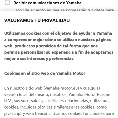
Recibir comunicaciones de Yamaha
Estoy de acuerdo en que se procesarán tus datos para
fines de marketing directo, incluyendo el envío de
VALORAMOS TU PRIVACIDAD
información sobre productos y servicios, la
elaboración del perfil del cliente (por ejemplo, a
Utilizamos cookies con el objetivo de ayudar a Yamaha
través del análisis de datos) y para brindarte atención
a comprender mejor cómo se utilizan nuestras páginas
personalizada al cliente, como boletines informativos.
web, productos y servicios de tal forma que nos
permita personalizar su experiencia a fin de adaptarnos
Si ha aceptado previamente consentimientos de
mejor a sus intereses y preferencias.
marketing y quiere retirarlos, puede hacerlo a través de su
perfil
MyYamaha
Cookies en el sitio web de Yamaha Motor
Al continuar, confirmas que has leído la política de
privacidad.
En nuestro sitio web (yamaha-motor.eu) y cualquier
versión local del mismo, nosotros, Yamaha Motor Europe
N.V., sus sucursales y sus filiales relacionadas, utilizamos
cookies, incluidas técnicas similares a las cookies, como
javascript y web beacons. Usamos cookies funcionales para