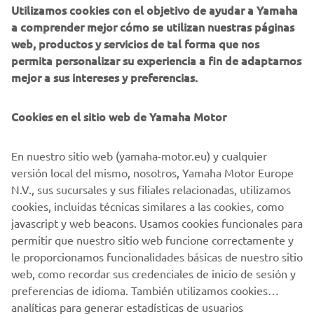
Utilizamos cookies con el objetivo de ayudar a Yamaha
a comprender mejor cómo se utilizan nuestras páginas
Invitación al evento final

web, productos y servicios de tal forma que nos
permita personalizar su experiencia a fin de adaptarnos
Los challenges se organizan a nivel nacional y los 
mejor a sus intereses y preferencias.
campeones de cada país participante son invitados a un 
evento final, la Yamaha Pro Fishing Experience. Toda la 
pesca en él será de captura y suelta donde lo permitan las 
Cookies en el sitio web de Yamaha Motor
regulaciones locales, con un enfoque en mantener las 
costas limpias, usar anzuelos que cumplan con la 
En nuestro sitio web (yamaha-motor.eu) y cualquier
legislación y actuar de manera que tenga un impacto 
versión local del mismo, nosotros, Yamaha Motor Europe
mínimo en el medio ambiente.

N.V., sus sucursales y sus filiales relacionadas, utilizamos
cookies, incluidas técnicas similares a las cookies, como
Además, la persona o equipo ganador de cada fin de 
javascript y web beacons. Usamos cookies funcionales para
semana tanto para la categoría de agua dulce como agua 
permitir que nuestro sitio web funcione correctamente y
salada tendrá un premio de 200€.
le proporcionamos funcionalidades básicas de nuestro sitio
web, como recordar sus credenciales de inicio de sesión y
preferencias de idioma. También utilizamos cookies
analíticas para generar estadísticas de usuarios