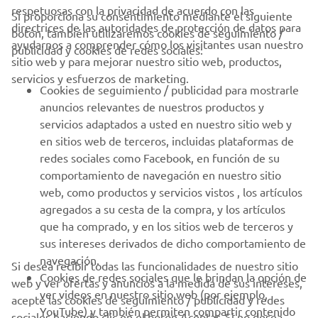
respetuosas con la privacidad de acuerdo con las
Si proporciona su consentimiento mediante el siguiente
directrices de las autoridades de protección de datos para
botón, también utilizaremos cookies de seguimiento /
CORPORATIVO
ayudarnos a comprender cómo los visitantes usan nuestro
publicidad y cookies de redes sociales:
sitio web y para mejorar nuestro sitio web, productos,
servicios y esfuerzos de marketing.
PROFESIONALES
Cookies de seguimiento / publicidad para mostrarle
anuncios relevantes de nuestros productos y
MÁS YAMAHA
servicios adaptados a usted en nuestro sitio web y
en sitios web de terceros, incluidas plataformas de
redes sociales como Facebook, en función de su
AYUDA
comportamiento de navegación en nuestro sitio
web, como productos y servicios vistos , los artículos
agregados a su cesta de la compra, y los artículos
BOLETÍN DE NOTICIAS
que ha comprado, y en los sitios web de terceros y
Sé el primero en enterarte de las últimas ofertas, eventos
sus intereses derivados de dicho comportamiento de
especiales, novedades
navegación.
Si desea recibir todas las funcionalidades de nuestro sitio
Cookies de redes sociales que le brindan la opción de
web y ver ofertas y anuncios a la medida de sus intereses,
ver videos en nuestro sitio web (por ejemplo,
acepte las cookies de seguimiento / publicidad y redes
YouTube) y también permiten compartir contenido
sociales haciendo clic en el botón Aceptar. Si no desea