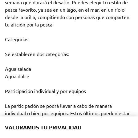
semana que durará el desafío. Puedes elegir tu estilo de 
pesca favorito, ya sea en un lago, en el mar, en un río o 
desde la orilla, compitiendo con personas que comparten 
tu afición por la pesca.

Categorías

Se establecen dos categorías:

Agua salada

Agua dulce

Participación individual y por equipos

La participación se podrá llevar a cabo de manera 
individual o bien por equipos. Estos últimos pueden estar 
compuestos por dos adultos, dos adultos y un niño o niña 
VALORAMOS TU PRIVACIDAD
(menor de 16) o bien un adulto y dos niños o niñas 
(menores de 16).
