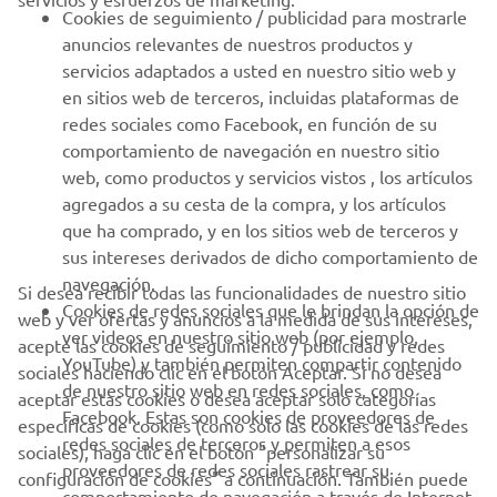
PROFESIONALES
Cookies de seguimiento / publicidad para mostrarle
anuncios relevantes de nuestros productos y
MÁS YAMAHA
servicios adaptados a usted en nuestro sitio web y
en sitios web de terceros, incluidas plataformas de
redes sociales como Facebook, en función de su
AYUDA
comportamiento de navegación en nuestro sitio
web, como productos y servicios vistos , los artículos
agregados a su cesta de la compra, y los artículos
BOLETÍN DE NOTICIAS
que ha comprado, y en los sitios web de terceros y
Sé el primero en enterarte de las últimas ofertas, eventos
sus intereses derivados de dicho comportamiento de
especiales, novedades
navegación.
Si desea recibir todas las funcionalidades de nuestro sitio
Cookies de redes sociales que le brindan la opción de
web y ver ofertas y anuncios a la medida de sus intereses,
ver videos en nuestro sitio web (por ejemplo,
acepte las cookies de seguimiento / publicidad y redes
YouTube) y también permiten compartir contenido
sociales haciendo clic en el botón Aceptar. Si no desea
SUSCRÍBETE
de nuestro sitio web en redes sociales, como
aceptar estas cookies o desea aceptar solo categorías
Facebook. Estas son cookies de proveedores de
específicas de cookies (como solo las cookies de las redes
redes sociales de terceros y permiten a esos
Lea nuestra Política de Privacidad para saber cómo procesamos
sociales), haga clic en el botón "personalizar su
proveedores de redes sociales rastrear su
sus datos personales:
Política de Privacidad
configuración de cookies" a continuación. También puede
comportamiento de navegación a través de Internet