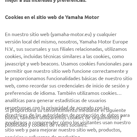
Cookies en el sitio web de Yamaha Motor
DESCARGA
MYRIDE
En nuestro sitio web (yamaha-motor.eu) y cualquier
versión local del mismo, nosotros, Yamaha Motor Europe
Haz clic en uno de los íconos para descargar la aplicación
N.V., sus sucursales y sus filiales relacionadas, utilizamos
gratuita MyRide.
cookies, incluidas técnicas similares a las cookies, como
javascript y web beacons. Usamos cookies funcionales para
permitir que nuestro sitio web funcione correctamente y
le proporcionamos funcionalidades básicas de nuestro sitio
web, como recordar sus credenciales de inicio de sesión y
preferencias de idioma. También utilizamos cookies
analíticas para generar estadísticas de usuarios
respetuosas con la privacidad de acuerdo con las
Si proporciona su consentimiento mediante el siguiente
directrices de las autoridades de protección de datos para
botón, también utilizaremos cookies de seguimiento /
CORPORATIVO
ayudarnos a comprender cómo los visitantes usan nuestro
publicidad y cookies de redes sociales:
sitio web y para mejorar nuestro sitio web, productos,
servicios y esfuerzos de marketing.