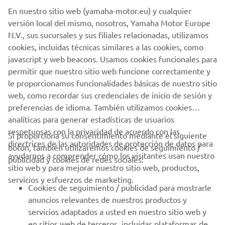
En nuestro sitio web (yamaha-motor.eu) y cualquier
versión local del mismo, nosotros, Yamaha Motor Europe
N.V., sus sucursales y sus filiales relacionadas, utilizamos
cookies, incluidas técnicas similares a las cookies, como
javascript y web beacons. Usamos cookies funcionales para
permitir que nuestro sitio web funcione correctamente y
le proporcionamos funcionalidades básicas de nuestro sitio
web, como recordar sus credenciales de inicio de sesión y
preferencias de idioma. También utilizamos cookies
analíticas para generar estadísticas de usuarios
respetuosas con la privacidad de acuerdo con las
Si proporciona su consentimiento mediante el siguiente
CORPORATIVO
directrices de las autoridades de protección de datos para
botón, también utilizaremos cookies de seguimiento /
ayudarnos a comprender cómo los visitantes usan nuestro
publicidad y cookies de redes sociales:
PROFESIONALES
sitio web y para mejorar nuestro sitio web, productos,
servicios y esfuerzos de marketing.
Cookies de seguimiento / publicidad para mostrarle
MÁS YAMAHA
anuncios relevantes de nuestros productos y
servicios adaptados a usted en nuestro sitio web y
AYUDA
en sitios web de terceros, incluidas plataformas de