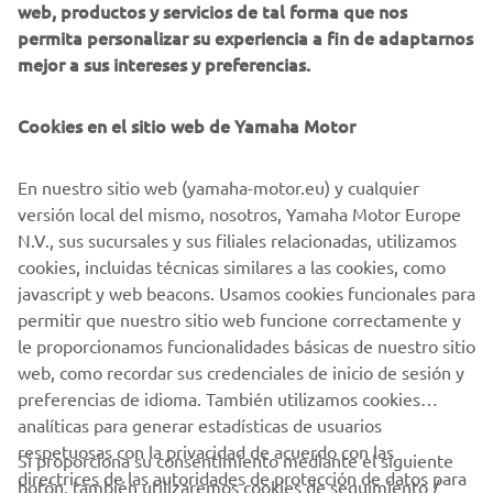
web, productos y servicios de tal forma que nos
aunque estas dos motos pueden servir como excelentes
permita personalizar su experiencia a fin de adaptarnos
puntos de partida para construcciones más personalizadas,
mejor a sus intereses y preferencias.
la moto actual de mis sueños de Yamaha sería la Ténéré
700 Rally Edition o la World Raid. Ambas son motos
Cookies en el sitio web de Yamaha Motor
estupendas y opciones increíbles para una aventura
offroad y para explorar los rincones más remotos de
Nueva Zelanda.
En nuestro sitio web (yamaha-motor.eu) y cualquier
versión local del mismo, nosotros, Yamaha Motor Europe
N.V., sus sucursales y sus filiales relacionadas, utilizamos
cookies, incluidas técnicas similares a las cookies, como
javascript y web beacons. Usamos cookies funcionales para
permitir que nuestro sitio web funcione correctamente y
DESCUBRE LA XSR900
le proporcionamos funcionalidades básicas de nuestro sitio
web, como recordar sus credenciales de inicio de sesión y
preferencias de idioma. También utilizamos cookies
analíticas para generar estadísticas de usuarios
respetuosas con la privacidad de acuerdo con las
Si proporciona su consentimiento mediante el siguiente
directrices de las autoridades de protección de datos para
botón, también utilizaremos cookies de seguimiento /