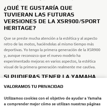
¿QUÉ TE GUSTARÍA QUE
TUVIERAN LAS FUTURAS
VERSIONES DE LA XSR900/SPORT
HERITAGE?
Que se preste mucha atención a la estética y al aspecto
retro de las motos, haciéndolas al mismo tiempo más
deportivas. Yo tengo la primera generación de la XSR900
y, aunque reconozco que el nuevo modelo ha
experimentado mejoras en varios aspectos, la estética
visual de la primera generación realmente me cautiva.
SI PUDIERAS TENER LA YAMAHA
DE TUS SUEÑOS DE TODA LA
VALORAMOS TU PRIVACIDAD
HISTORIA DE LA MARCA, ¿CUÁL
SERÍA Y POR QUÉ?
Utilizamos cookies con el objetivo de ayudar a Yamaha
a comprender mejor cómo se utilizan nuestras páginas
Tenía una Yamaha SR500 y una XS850 de los años 80 y,