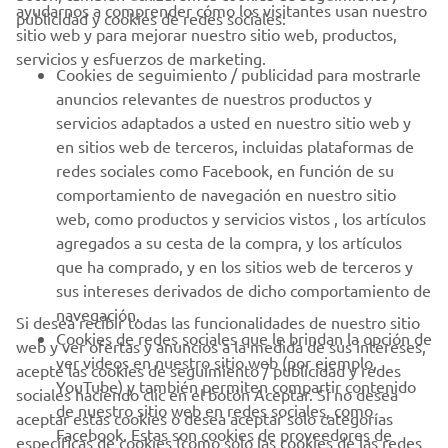
CORPORATIVO
ayudarnos a comprender cómo los visitantes usan nuestro
publicidad y cookies de redes sociales:
sitio web y para mejorar nuestro sitio web, productos,
servicios y esfuerzos de marketing.
PROFESIONALES
Cookies de seguimiento / publicidad para mostrarle
anuncios relevantes de nuestros productos y
MÁS YAMAHA
servicios adaptados a usted en nuestro sitio web y
en sitios web de terceros, incluidas plataformas de
redes sociales como Facebook, en función de su
AYUDA
comportamiento de navegación en nuestro sitio
web, como productos y servicios vistos , los artículos
agregados a su cesta de la compra, y los artículos
BOLETÍN DE NOTICIAS
que ha comprado, y en los sitios web de terceros y
Sé el primero en enterarte de las últimas ofertas, eventos
sus intereses derivados de dicho comportamiento de
especiales, novedades
navegación.
Si desea recibir todas las funcionalidades de nuestro sitio
Cookies de redes sociales que le brindan la opción de
web y ver ofertas y anuncios a la medida de sus intereses,
ver videos en nuestro sitio web (por ejemplo,
acepte las cookies de seguimiento / publicidad y redes
YouTube) y también permiten compartir contenido
sociales haciendo clic en el botón Aceptar. Si no desea
SUSCRÍBETE
de nuestro sitio web en redes sociales, como
aceptar estas cookies o desea aceptar solo categorías
Facebook. Estas son cookies de proveedores de
específicas de cookies (como solo las cookies de las redes