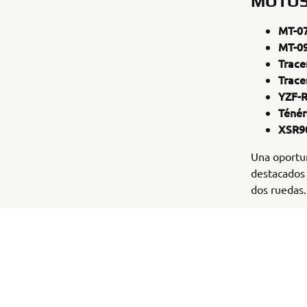
MOTOS
MT-0
MT-0
Trace
Trace
YZF-
Ténér
XSR9
Una oportun
destacados 
dos ruedas.