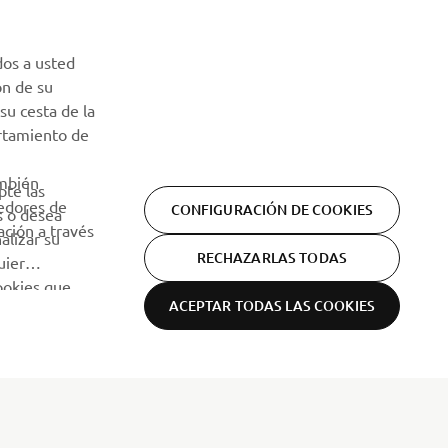
dos a usted
ón de su
su cesta de la
ortamiento de
ambién
pte las
eedores de
CONFIGURACIÓN DE COOKIES
s o desea
ción a través
alizar su
RECHAZARLAS TODAS
uier
cookies que
ACEPTAR TODAS LAS COOKIES