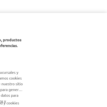
b, productos
eferencias.
ucursales y
Usamos cookies
 nuestro sitio
 para generar
 datos para
os y
ad y cookies