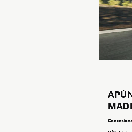
APÚN
MAD
Concesiona