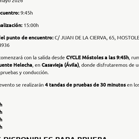
mayo 2026
cuentro:
9:45h
alización:
15:00h
del punto de encuentro:
C/ JUAN DE LA CIERVA, 65, MOSTOLE
8936
CYCLE Móstoles a las 9:45h
comenzará con la salida desde
, ru
uente Helecha
Casavieja (Ávila)
, en
, donde disfrutaremos de u
 pruebas y conducción.
4 tandas de pruebas de 30 minutos
evento se realizarán
en lo
h
h
h
h