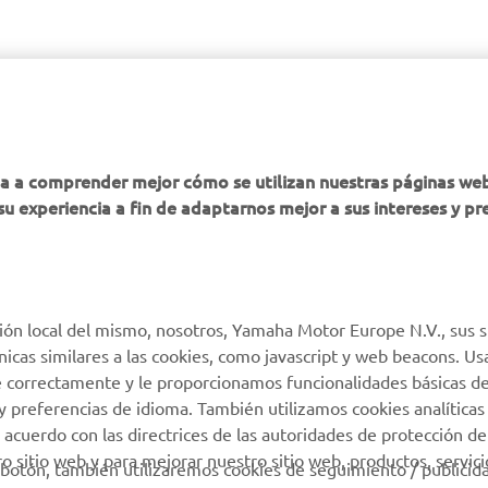
ha a comprender mejor cómo se utilizan nuestras páginas we
su experiencia a fin de adaptarnos mejor a sus intereses y pr
ión local del mismo, nosotros, Yamaha Motor Europe N.V., sus s
técnicas similares a las cookies, como javascript y web beacons. 
e correctamente y le proporcionamos funcionalidades básicas de
y preferencias de idioma. También utilizamos cookies analíticas
 acuerdo con las directrices de las autoridades de protección de
 sitio web y para mejorar nuestro sitio web, productos, servici
botón, también utilizaremos cookies de seguimiento / publicid