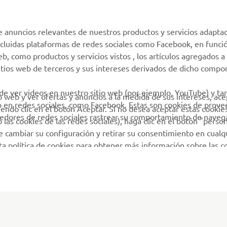
e anuncios relevantes de nuestros productos y servicios adapta
incluidas plataformas de redes sociales como Facebook, en funci
 como productos y servicios vistos , los artículos agregados a 
sitios web de terceros y sus intereses derivados de dicho comp
 de ver videos en nuestro sitio web (por ejemplo, YouTube) y t
io web y ver ofertas y anuncios a la medida de sus intereses, ace
b en redes sociales, como Facebook. Estas son cookies de prov
iendo clic en el botón Aceptar. Si no desea aceptar estas cookie
eedores de redes sociales rastrear su comportamiento de navega
las cookies de las redes sociales), haga clic en el botón "person
 cambiar su configuración y retirar su consentimiento en cualq
sta política de cookies para obtener más información sobre las 