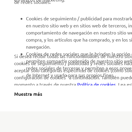
de redes sociales:
Cookies de seguimiento / publicidad para mostrarl
en nuestro sitio web y en sitios web de terceros, 
comportamiento de navegación en nuestro sitio web,
compra, y los artículos que ha comprado, y en los 
navegación.
Cookies de redes sociales que le brindan la opción
Si desea recibir todas las funcionalidades de nuestro sit
permiten compartir contenido de nuestro sitio we
cookies de seguimiento / publicidad y redes sociales hac
redes sociales de terceros y permiten a esos prov
aceptar solo categorías específicas de cookies (como solo 
de Internet y usarlo para sus propios fines.
configuración de cookies" a continuación. También puede
momento a través de nuestra
Política de cookies
. Lea e
utilizamos y cómo las utilizamos.
Muestra más