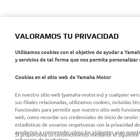
VALORAMOS TU PRIVACIDAD
Utilizamos cookies con el objetivo de ayudar a Yama
y servicios de tal forma que nos permita personalizar 
Cookies en el sitio web de Yamaha Motor
En nuestro sitio web (yamaha-motor.eu) y cualquier vers
sus filiales relacionadas, utilizamos cookies, incluidas 
funcionales para permitir que nuestro sitio web funcion
web, como recordar sus credenciales de inicio de sesión 
estadísticas de usuarios respetuosas con la privacidad de
ayudarnos a comprender cómo los visitantes usan nuestro
Si proporciona su consentimiento mediante el siguiente 
esfuerzos de marketing.