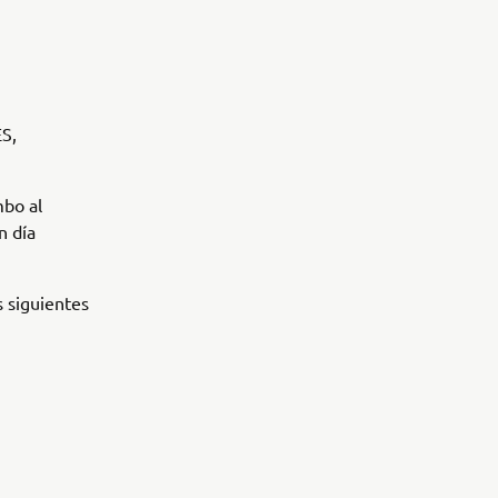
S,
mbo al
n día
s siguientes