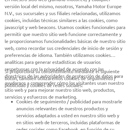
versión local del mismo, nosotros, Yamaha Motor Europe
N.V., sus sucursales y sus filiales relacionadas, utilizamos
cookies, incluidas técnicas similares a las cookies, como
javascript y web beacons. Usamos cookies funcionales para
permitir que nuestro sitio web funcione correctamente y
le proporcionamos funcionalidades básicas de nuestro sitio
web, como recordar sus credenciales de inicio de sesión y
preferencias de idioma. También utilizamos cookies
analíticas para generar estadísticas de usuarios
respetuosas con la privacidad de acuerdo con las
Si proporciona su consentimiento mediante el siguiente
directrices de las autoridades de protección de datos para
botón, también utilizaremos cookies de seguimiento /
ayudarnos a comprender cómo los visitantes usan nuestro
publicidad y cookies de redes sociales:
sitio web y para mejorar nuestro sitio web, productos,
servicios y esfuerzos de marketing.
Cookies de seguimiento / publicidad para mostrarle
anuncios relevantes de nuestros productos y
servicios adaptados a usted en nuestro sitio web y
en sitios web de terceros, incluidas plataformas de
redes sociales como Facebook, en función de su