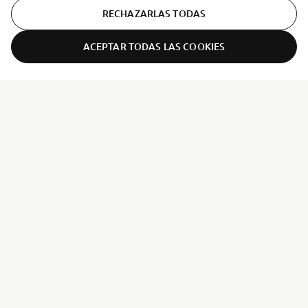
RECHAZARLAS TODAS
ACEPTAR TODAS LAS COOKIES
ER-LOCATOR
CORPORATIVO
PROFESIONALES