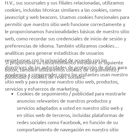
N.V., sus sucursales y sus filiales relacionadas, utilizamos
cookies, incluidas técnicas similares a las cookies, como
javascript y web beacons. Usamos cookies funcionales para
permitir que nuestro sitio web funcione correctamente y
le proporcionamos funcionalidades básicas de nuestro sitio
web, como recordar sus credenciales de inicio de sesión y
preferencias de idioma. También utilizamos cookies
analíticas para generar estadísticas de usuarios
respetuosas con la privacidad de acuerdo con las
Si proporciona su consentimiento mediante el siguiente
directrices de las autoridades de protección de datos para
botón, también utilizaremos cookies de seguimiento /
ayudarnos a comprender cómo los visitantes usan nuestro
publicidad y cookies de redes sociales:
sitio web y para mejorar nuestro sitio web, productos,
servicios y esfuerzos de marketing.
Cookies de seguimiento / publicidad para mostrarle
anuncios relevantes de nuestros productos y
servicios adaptados a usted en nuestro sitio web y
en sitios web de terceros, incluidas plataformas de
redes sociales como Facebook, en función de su
comportamiento de navegación en nuestro sitio