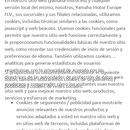
En nuestro sitio web (yamaha-motor.eu) y cualquier
versión local del mismo, nosotros, Yamaha Motor Europe
N.V., sus sucursales y sus filiales relacionadas, utilizamos
cookies, incluidas técnicas similares a las cookies, como
https://www.sportmototeam.es/
javascript y web beacons. Usamos cookies funcionales para
permitir que nuestro sitio web funcione correctamente y
IR AL SITIO WEB
le proporcionamos funcionalidades básicas de nuestro sitio
web, como recordar sus credenciales de inicio de sesión y
preferencias de idioma. También utilizamos cookies
analíticas para generar estadísticas de usuarios
respetuosas con la privacidad de acuerdo con las
Si proporciona su consentimiento mediante el siguiente
directrices de las autoridades de protección de datos para
botón, también utilizaremos cookies de seguimiento /
CORPORATIVO
ayudarnos a comprender cómo los visitantes usan nuestro
publicidad y cookies de redes sociales:
sitio web y para mejorar nuestro sitio web, productos,
servicios y esfuerzos de marketing.
PROFESIONALES
Cookies de seguimiento / publicidad para mostrarle
anuncios relevantes de nuestros productos y
MÁS YAMAHA
servicios adaptados a usted en nuestro sitio web y
en sitios web de terceros, incluidas plataformas de