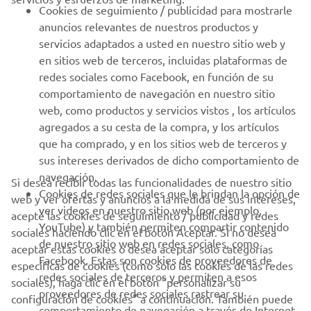
PROFESIONALES
Cookies de seguimiento / publicidad para mostrarle
anuncios relevantes de nuestros productos y
MÁS YAMAHA
servicios adaptados a usted en nuestro sitio web y
en sitios web de terceros, incluidas plataformas de
redes sociales como Facebook, en función de su
AYUDA
comportamiento de navegación en nuestro sitio
web, como productos y servicios vistos , los artículos
agregados a su cesta de la compra, y los artículos
BOLETÍN DE NOTICIAS
que ha comprado, y en los sitios web de terceros y
Sé el primero en enterarte de las últimas ofertas, eventos
sus intereses derivados de dicho comportamiento de
especiales, novedades
navegación.
Si desea recibir todas las funcionalidades de nuestro sitio
Cookies de redes sociales que le brindan la opción de
web y ver ofertas y anuncios a la medida de sus intereses,
ver videos en nuestro sitio web (por ejemplo,
acepte las cookies de seguimiento / publicidad y redes
YouTube) y también permiten compartir contenido
sociales haciendo clic en el botón Aceptar. Si no desea
SUSCRÍBETE
de nuestro sitio web en redes sociales, como
aceptar estas cookies o desea aceptar solo categorías
Facebook. Estas son cookies de proveedores de
específicas de cookies (como solo las cookies de las redes
redes sociales de terceros y permiten a esos
Lea nuestra Política de Privacidad para saber cómo procesamos
sociales), haga clic en el botón "personalizar su
proveedores de redes sociales rastrear su
sus datos personales:
Política de Privacidad
configuración de cookies" a continuación. También puede
comportamiento de navegación a través de Internet