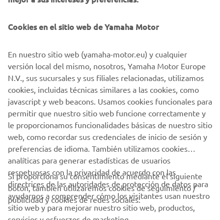
Cookies en el sitio web de Yamaha Motor
En nuestro sitio web (yamaha-motor.eu) y cualquier
versión local del mismo, nosotros, Yamaha Motor Europe
N.V., sus sucursales y sus filiales relacionadas, utilizamos
Yves Marel
cookies, incluidas técnicas similares a las cookies, como
"I nicknamed my bike Lorelei. Undoubtedly, I love the
javascript y web beacons. Usamos cookies funcionales para
engine the most! Even with those E5 regulations."
permitir que nuestro sitio web funcione correctamente y
Seguir leyendo
le proporcionamos funcionalidades básicas de nuestro sitio
web, como recordar sus credenciales de inicio de sesión y
preferencias de idioma. También utilizamos cookies
analíticas para generar estadísticas de usuarios
respetuosas con la privacidad de acuerdo con las
Si proporciona su consentimiento mediante el siguiente
directrices de las autoridades de protección de datos para
botón, también utilizaremos cookies de seguimiento /
CORPORATIVO
ayudarnos a comprender cómo los visitantes usan nuestro
publicidad y cookies de redes sociales:
sitio web y para mejorar nuestro sitio web, productos,
servicios y esfuerzos de marketing.