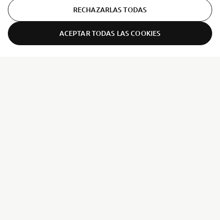
RECHAZARLAS TODAS
ACEPTAR TODAS LAS COOKIES
ER-LOCATOR
CORPORATIVO
PROFESIONALES