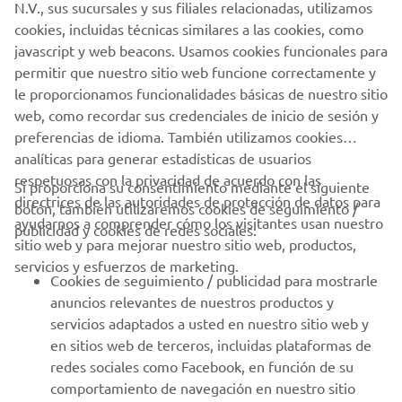
N.V., sus sucursales y sus filiales relacionadas, utilizamos
cookies, incluidas técnicas similares a las cookies, como
javascript y web beacons. Usamos cookies funcionales para
permitir que nuestro sitio web funcione correctamente y
le proporcionamos funcionalidades básicas de nuestro sitio
web, como recordar sus credenciales de inicio de sesión y
preferencias de idioma. También utilizamos cookies
analíticas para generar estadísticas de usuarios
respetuosas con la privacidad de acuerdo con las
Si proporciona su consentimiento mediante el siguiente
directrices de las autoridades de protección de datos para
botón, también utilizaremos cookies de seguimiento /
ayudarnos a comprender cómo los visitantes usan nuestro
publicidad y cookies de redes sociales:
sitio web y para mejorar nuestro sitio web, productos,
servicios y esfuerzos de marketing.
Cookies de seguimiento / publicidad para mostrarle
anuncios relevantes de nuestros productos y
servicios adaptados a usted en nuestro sitio web y
en sitios web de terceros, incluidas plataformas de
redes sociales como Facebook, en función de su
comportamiento de navegación en nuestro sitio