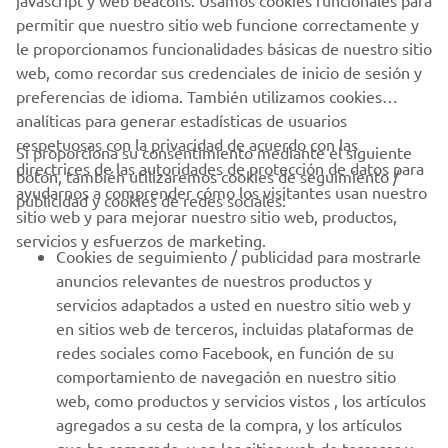
javascript y web beacons. Usamos cookies funcionales para
permitir que nuestro sitio web funcione correctamente y
le proporcionamos funcionalidades básicas de nuestro sitio
web, como recordar sus credenciales de inicio de sesión y
preferencias de idioma. También utilizamos cookies
analíticas para generar estadísticas de usuarios
respetuosas con la privacidad de acuerdo con las
Si proporciona su consentimiento mediante el siguiente
directrices de las autoridades de protección de datos para
botón, también utilizaremos cookies de seguimiento /
ayudarnos a comprender cómo los visitantes usan nuestro
publicidad y cookies de redes sociales:
sitio web y para mejorar nuestro sitio web, productos,
servicios y esfuerzos de marketing.
Cookies de seguimiento / publicidad para mostrarle
anuncios relevantes de nuestros productos y
servicios adaptados a usted en nuestro sitio web y
en sitios web de terceros, incluidas plataformas de
redes sociales como Facebook, en función de su
comportamiento de navegación en nuestro sitio
web, como productos y servicios vistos , los artículos
agregados a su cesta de la compra, y los artículos