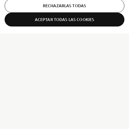
RECHAZARLAS TODAS
ACEPTAR TODAS LAS COOKIES
ER-LOCATOR
CORPORATIVO
PROFESIONALES