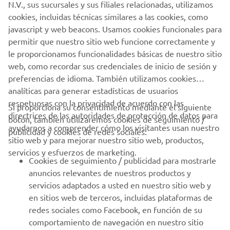
N.V., sus sucursales y sus filiales relacionadas, utilizamos
cookies, incluidas técnicas similares a las cookies, como
javascript y web beacons. Usamos cookies funcionales para
permitir que nuestro sitio web funcione correctamente y
le proporcionamos funcionalidades básicas de nuestro sitio
web, como recordar sus credenciales de inicio de sesión y
preferencias de idioma. También utilizamos cookies
analíticas para generar estadísticas de usuarios
respetuosas con la privacidad de acuerdo con las
Si proporciona su consentimiento mediante el siguiente
directrices de las autoridades de protección de datos para
botón, también utilizaremos cookies de seguimiento /
ayudarnos a comprender cómo los visitantes usan nuestro
publicidad y cookies de redes sociales:
sitio web y para mejorar nuestro sitio web, productos,
servicios y esfuerzos de marketing.
Cookies de seguimiento / publicidad para mostrarle
anuncios relevantes de nuestros productos y
servicios adaptados a usted en nuestro sitio web y
en sitios web de terceros, incluidas plataformas de
redes sociales como Facebook, en función de su
comportamiento de navegación en nuestro sitio