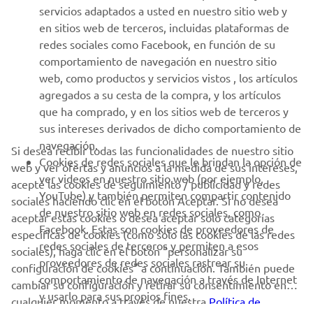
MÁS YAMAHA
servicios adaptados a usted en nuestro sitio web y
en sitios web de terceros, incluidas plataformas de
redes sociales como Facebook, en función de su
AYUDA
comportamiento de navegación en nuestro sitio
web, como productos y servicios vistos , los artículos
agregados a su cesta de la compra, y los artículos
BOLETÍN DE NOTICIAS
que ha comprado, y en los sitios web de terceros y
Sé el primero en enterarte de las últimas ofertas, eventos
sus intereses derivados de dicho comportamiento de
especiales, novedades
navegación.
Si desea recibir todas las funcionalidades de nuestro sitio
Cookies de redes sociales que le brindan la opción de
web y ver ofertas y anuncios a la medida de sus intereses,
ver videos en nuestro sitio web (por ejemplo,
acepte las cookies de seguimiento / publicidad y redes
YouTube) y también permiten compartir contenido
sociales haciendo clic en el botón Aceptar. Si no desea
SUSCRÍBETE
de nuestro sitio web en redes sociales, como
aceptar estas cookies o desea aceptar solo categorías
Facebook. Estas son cookies de proveedores de
específicas de cookies (como solo las cookies de las redes
redes sociales de terceros y permiten a esos
Lea nuestra Política de Privacidad para saber cómo procesamos
sociales), haga clic en el botón "personalizar su
proveedores de redes sociales rastrear su
sus datos personales:
Política de Privacidad
configuración de cookies" a continuación. También puede
comportamiento de navegación a través de Internet
cambiar su configuración y retirar su consentimiento en
y usarlo para sus propios fines.
cualquier momento a través de nuestra
Política de
Spain (Spanish)