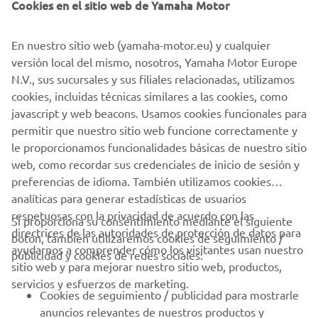
Cookies en el sitio web de Yamaha Motor
Ya sea que desees CORRER más rápido, SENTIR la
pasión de conducir o encontrar la mejor solución para
En nuestro sitio web (yamaha-motor.eu) y cualquier
MOVERTE de manera más inteligente, esperamos
versión local del mismo, nosotros, Yamaha Motor Europe
que encuentres ese producto de Yamaha que te
N.V., sus sucursales y sus filiales relacionadas, utilizamos
brinde esa experiencia KANDO, y esperamos hacer
cookies, incluidas técnicas similares a las cookies, como
revolucionar tu corazón y ver ese destello en tus ojos.
javascript y web beacons. Usamos cookies funcionales para
permitir que nuestro sitio web funcione correctamente y
DESCUBRE MÁS
le proporcionamos funcionalidades básicas de nuestro sitio
web, como recordar sus credenciales de inicio de sesión y
preferencias de idioma. También utilizamos cookies
analíticas para generar estadísticas de usuarios
respetuosas con la privacidad de acuerdo con las
Si proporciona su consentimiento mediante el siguiente
directrices de las autoridades de protección de datos para
botón, también utilizaremos cookies de seguimiento /
CORPORATIVO
ayudarnos a comprender cómo los visitantes usan nuestro
publicidad y cookies de redes sociales:
sitio web y para mejorar nuestro sitio web, productos,
servicios y esfuerzos de marketing.
PROFESIONALES
Cookies de seguimiento / publicidad para mostrarle
anuncios relevantes de nuestros productos y