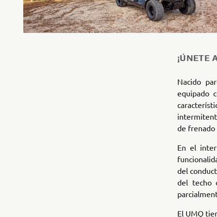
¡ÚNETE A
Nacido par
equipado c
caracterís
intermiten
de frenado
En el inte
funcionalid
del conduct
del techo 
parcialment
El UMQ tien