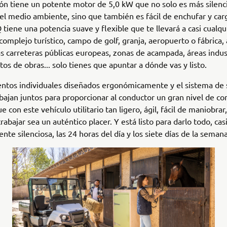
ón tiene un potente motor de 5,0 kW que no solo es más silenc
el medio ambiente, sino que también es fácil de enchufar y carg
iene una potencia suave y flexible que te llevará a casi cualqui
complejo turístico, campo de golf, granja, aeropuerto o fábrica
as carreteras públicas europeas, zonas de acampada, áreas indus
os de obras... solo tienes que apuntar a dónde vas y listo.
entos individuales diseñados ergonómicamente y el sistema de
abajan juntos para proporcionar al conductor un gran nivel de c
 con este vehículo utilitario tan ligero, ágil, fácil de maniobrar,
rabajar sea un auténtico placer. Y está listo para darlo todo, ca
te silenciosa, las 24 horas del día y los siete días de la semana