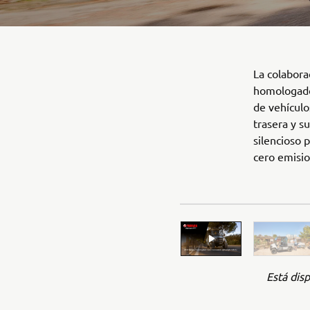
La colabor
homologado
de vehículo
trasera y s
silencioso 
cero emision
Está disp