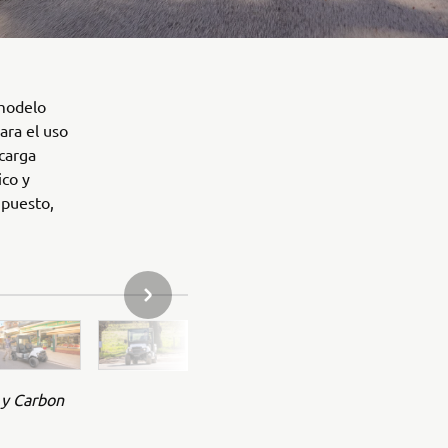
modelo
ra el uso
 carga
ico y
upuesto,
SIGUIENTE ELEMENTO DE LA GALERÍA
e y Carbon