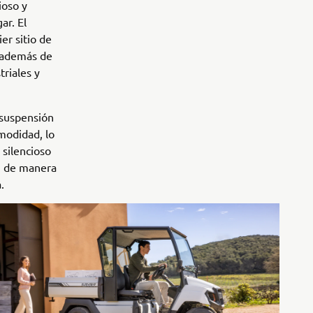
ioso y
ar. El
er sitio de
, además de
triales y
 suspensión
omodidad, lo
 silencioso
si de manera
.