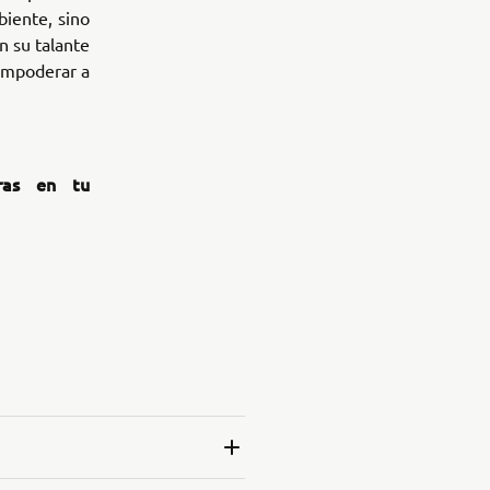
iente, sino
n su talante
 empoderar a
eras en tu