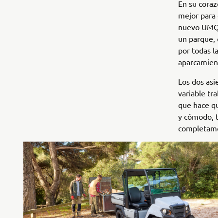
En su coraz
mejor para 
nuevo UMQ t
un parque, 
por todas l
aparcamient
Los dos asi
variable tr
que hace que
y cómodo, t
completamen