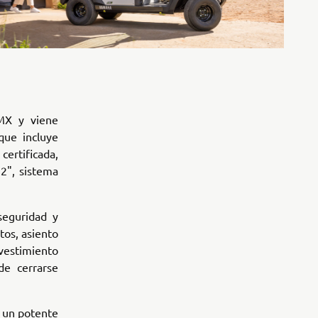
UMX y viene
que incluye
ertificada,
2", sistema
seguridad y
tos, asiento
evestimiento
de cerrarse
a un potente