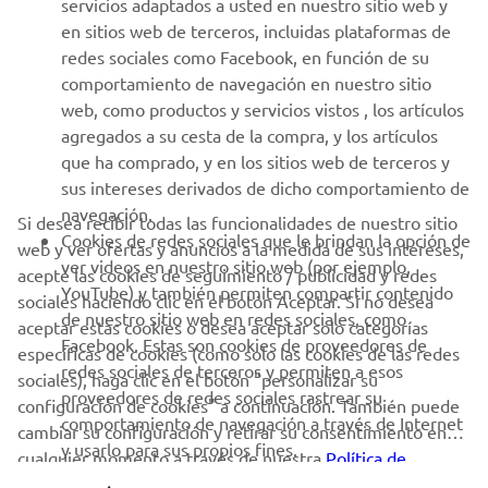
servicios adaptados a usted en nuestro sitio web y
en sitios web de terceros, incluidas plataformas de
redes sociales como Facebook, en función de su
AYUDA
comportamiento de navegación en nuestro sitio
web, como productos y servicios vistos , los artículos
agregados a su cesta de la compra, y los artículos
BOLETÍN DE NOTICIAS
que ha comprado, y en los sitios web de terceros y
Sé el primero en enterarte de las últimas ofertas, eventos
sus intereses derivados de dicho comportamiento de
especiales, novedades
navegación.
Si desea recibir todas las funcionalidades de nuestro sitio
Cookies de redes sociales que le brindan la opción de
web y ver ofertas y anuncios a la medida de sus intereses,
ver videos en nuestro sitio web (por ejemplo,
acepte las cookies de seguimiento / publicidad y redes
YouTube) y también permiten compartir contenido
sociales haciendo clic en el botón Aceptar. Si no desea
SUSCRÍBETE
de nuestro sitio web en redes sociales, como
aceptar estas cookies o desea aceptar solo categorías
Facebook. Estas son cookies de proveedores de
específicas de cookies (como solo las cookies de las redes
redes sociales de terceros y permiten a esos
Lea nuestra Política de Privacidad para saber cómo procesamos
sociales), haga clic en el botón "personalizar su
proveedores de redes sociales rastrear su
sus datos personales:
Política de Privacidad
configuración de cookies" a continuación. También puede
comportamiento de navegación a través de Internet
cambiar su configuración y retirar su consentimiento en
y usarlo para sus propios fines.
cualquier momento a través de nuestra
Spain (Spanish)
Política de
cookies
. Lea esta política de cookies para obtener más