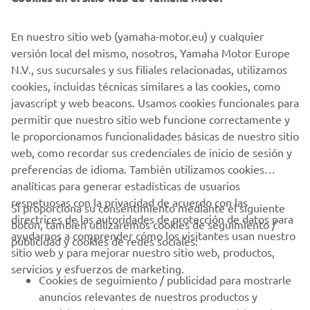
En nuestro sitio web (yamaha-motor.eu) y cualquier
YAMATRACK
versión local del mismo, nosotros, Yamaha Motor Europe
N.V., sus sucursales y sus filiales relacionadas, utilizamos
El sistema de gestión de cursos más avanzado.
cookies, incluidas técnicas similares a las cookies, como
javascript y web beacons. Usamos cookies funcionales para
permitir que nuestro sitio web funcione correctamente y
MÁS INFORMACIÓN
le proporcionamos funcionalidades básicas de nuestro sitio
web, como recordar sus credenciales de inicio de sesión y
preferencias de idioma. También utilizamos cookies
analíticas para generar estadísticas de usuarios
respetuosas con la privacidad de acuerdo con las
Si proporciona su consentimiento mediante el siguiente
directrices de las autoridades de protección de datos para
botón, también utilizaremos cookies de seguimiento /
CORPORATIVO
ayudarnos a comprender cómo los visitantes usan nuestro
publicidad y cookies de redes sociales:
sitio web y para mejorar nuestro sitio web, productos,
servicios y esfuerzos de marketing.
PROFESIONALES
Cookies de seguimiento / publicidad para mostrarle
anuncios relevantes de nuestros productos y
MÁS YAMAHA