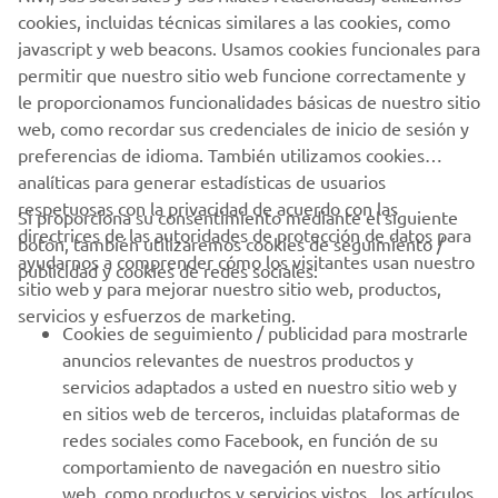
cookies, incluidas técnicas similares a las cookies, como
javascript y web beacons. Usamos cookies funcionales para
BOLETÍN DE NOTICIAS
permitir que nuestro sitio web funcione correctamente y
le proporcionamos funcionalidades básicas de nuestro sitio
Sé el primero en enterarte de las últimas ofertas, eventos
especiales, novedades
web, como recordar sus credenciales de inicio de sesión y
preferencias de idioma. También utilizamos cookies
analíticas para generar estadísticas de usuarios
respetuosas con la privacidad de acuerdo con las
Si proporciona su consentimiento mediante el siguiente
directrices de las autoridades de protección de datos para
SUSCRÍBETE
botón, también utilizaremos cookies de seguimiento /
ayudarnos a comprender cómo los visitantes usan nuestro
publicidad y cookies de redes sociales:
sitio web y para mejorar nuestro sitio web, productos,
Lea nuestra Política de Privacidad para saber cómo procesamos
servicios y esfuerzos de marketing.
sus datos personales:
Política de Privacidad
Cookies de seguimiento / publicidad para mostrarle
anuncios relevantes de nuestros productos y
Spain (Spanish)
servicios adaptados a usted en nuestro sitio web y
en sitios web de terceros, incluidas plataformas de
redes sociales como Facebook, en función de su
comportamiento de navegación en nuestro sitio
web, como productos y servicios vistos , los artículos