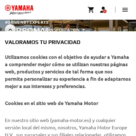
#DRIVENBYEXPERTS
PERSONAL
PERSONAL TRANSPORTATION
TRANSPORTATION -
VALORAMOS TU PRIVACIDAD
VEHÍCULOS LIGEROS
Utilizamos cookies con el objetivo de ayudar a Yamaha
a comprender mejor cómo se utilizan nuestras páginas
web, productos y servicios de tal forma que nos
CORPORATIVO
permita personalizar su experiencia a fin de adaptarnos
mejor a sus intereses y preferencias.
PROFESIONALES
Cookies en el sitio web de Yamaha Motor
MÁS YAMAHA
En nuestro sitio web (yamaha-motor.eu) y cualquier
versión local del mismo, nosotros, Yamaha Motor Europe
AYUDA
N.V., sus sucursales y sus filiales relacionadas, utilizamos