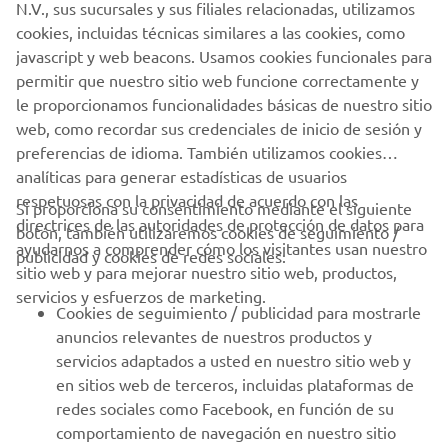
N.V., sus sucursales y sus filiales relacionadas, utilizamos
cookies, incluidas técnicas similares a las cookies, como
javascript y web beacons. Usamos cookies funcionales para
permitir que nuestro sitio web funcione correctamente y
le proporcionamos funcionalidades básicas de nuestro sitio
web, como recordar sus credenciales de inicio de sesión y
preferencias de idioma. También utilizamos cookies
analíticas para generar estadísticas de usuarios
respetuosas con la privacidad de acuerdo con las
Si proporciona su consentimiento mediante el siguiente
directrices de las autoridades de protección de datos para
botón, también utilizaremos cookies de seguimiento /
ayudarnos a comprender cómo los visitantes usan nuestro
publicidad y cookies de redes sociales:
sitio web y para mejorar nuestro sitio web, productos,
servicios y esfuerzos de marketing.
Cookies de seguimiento / publicidad para mostrarle
anuncios relevantes de nuestros productos y
servicios adaptados a usted en nuestro sitio web y
en sitios web de terceros, incluidas plataformas de
redes sociales como Facebook, en función de su
comportamiento de navegación en nuestro sitio