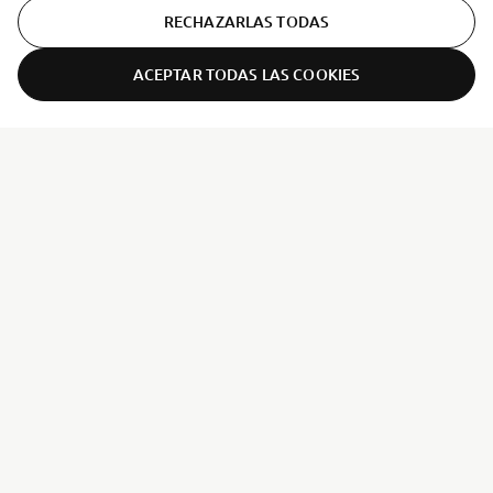
RECHAZARLAS TODAS
ACEPTAR TODAS LAS COOKIES
ER-LOCATOR
CORPORATIVO
PROFESIONALES